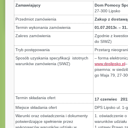
Zamawiający
Dom Pomocy Spo
27-300 Lipsko
Przedmiot zamówienia
Zakup z dostawą 
Termin wykonania zamówienia
01.07.2013r. – 31
Zakres zamówienia
Zgodnie z kwestio
do SIWZ)
Tryb postępowania
Przetarg nieograni
Sposób uzyskania specyfikacji istotnych
– forma elektronic
warunków zamówienia (SIWZ)
www.dpslipsko.pl
–
pisemna: w siedzi
go Maja 79, 27-30
Termin składania ofert
17 czerwiec 201
Miejsce składania ofert
DPS Lipsko ul. 1-
Warunki oraz oświadczenia i dokumenty
1. oświadczenie o
potwierdzające spełnienie przez
warunków udziału 
wykonawców warunków udziału w
1 ustawy Prawo za