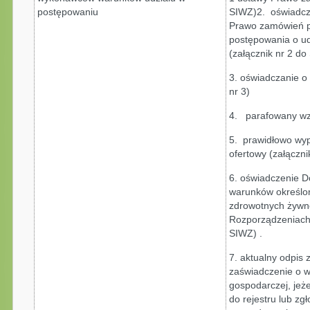
postępowaniu
SIWZ)2. oświadcza
Prawo zamówień pu
postępowania o ud
(załącznik nr 2 do
3. oświadczanie o
nr 3)
4. parafowany wz
5. prawidłowo wyp
ofertowy (załączni
6. oświadczenie D
warunków określo
zdrowotnych żywno
Rozporządzeniach 
SIWZ) .
7. aktualny odpis 
zaświadczenie o wp
gospodarczej, jeż
do rejestru lub zg