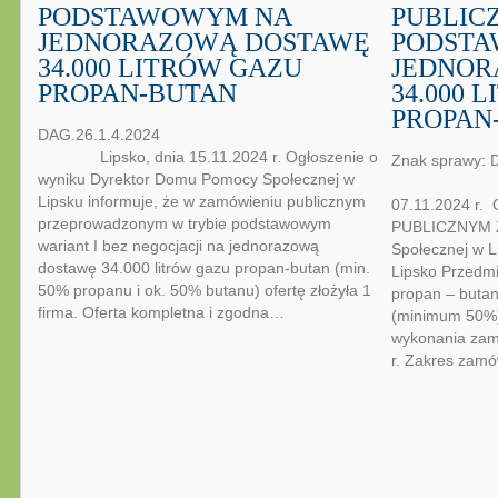
PODSTAWOWYM NA
PUBLIC
JEDNORAZOWĄ DOSTAWĘ
PODST
34.000 LITRÓW GAZU
JEDNOR
PROPAN-BUTAN
34.000 
PROPAN
DAG.26.1.4.2024
Lipsko, dnia 15.11.2024 r. Ogłoszenie o
Znak sprawy: 
wyniku Dyrektor Domu Pomocy Społecznej w
Lip
Lipsku informuje, że w zamówieniu publicznym
07.11.2024 r
przeprowadzonym w trybie podstawowym
PUBLICZNYM 
wariant I bez negocjacji na jednorazową
Społecznej w L
dostawę 34.000 litrów gazu propan-butan (min.
Lipsko Przedm
50% propanu i ok. 50% butanu) ofertę złożyła 1
propan – buta
firma. Oferta kompletna i zgodna…
(minimum 50%)
wykonania zam
r. Zakres zam