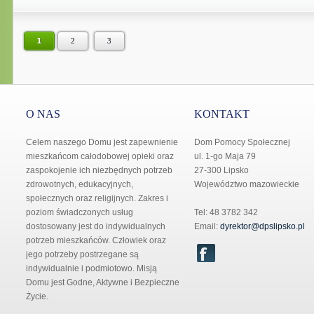
1
2
3
O NAS
KONTAKT
Celem naszego Domu jest zapewnienie
Dom Pomocy Społecznej
mieszkańcom całodobowej opieki oraz
ul. 1-go Maja 79
zaspokojenie ich niezbędnych potrzeb
27-300 Lipsko
zdrowotnych, edukacyjnych,
Województwo mazowieckie
społecznych oraz religijnych. Zakres i
poziom świadczonych usług
Tel: 48 3782 342
dostosowany jest do indywidualnych
Email:
dyrektor@dpslipsko.pl
potrzeb mieszkańców. Człowiek oraz
jego potrzeby postrzegane są
indywidualnie i podmiotowo. Misją
Domu jest Godne, Aktywne i Bezpieczne
Życie.