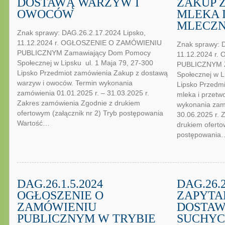
DOSTAWĄ WARZYW I
ZAKUP 
OWOCÓW
MLEKA 
MLECZ
Znak sprawy: DAG.26.2.17.2024 Lipsko,
11.12.2024 r. OGŁOSZENIE O ZAMÓWIENIU
Znak sprawy: 
PUBLICZNYM Zamawiający Dom Pomocy
11.12.2024 r
Społecznej w Lipsku ul. 1 Maja 79, 27-300
PUBLICZNYM 
Lipsko Przedmiot zamówienia Zakup z dostawą
Społecznej w L
warzyw i owoców. Termin wykonania
Lipsko Przedm
zamówienia 01.01.2025 r. – 31.03.2025 r.
mleka i przetw
Zakres zamówienia Zgodnie z drukiem
wykonania zamó
ofertowym (załącznik nr 2) Tryb postępowania
30.06.2025 r. 
Wartość…
drukiem oferto
postępowania
DAG.26.1.5.2024
DAG.26.
OGŁOSZENIE O
ZAPYTA
ZAMÓWIENIU
DOSTAW
PUBLICZNYM W TRYBIE
SUCHY