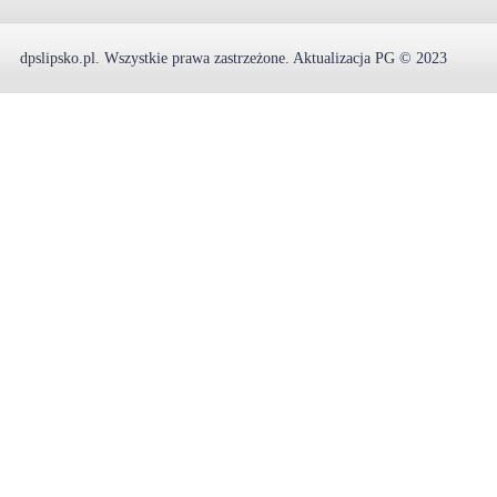
dpslipsko.pl
.
Wszystkie prawa zastrzeżone.
Aktualizacja
PG
© 2023