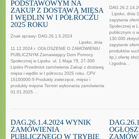
PODSTAWOWYM NA
DAG
ZAKUP Z DOSTAWĄ MIĘSA
Lipsko, dnia 2
I WĘDLIN W I PÓŁROCZU
zapytania ofe
2025 ROKU
Społecznej w L
publicznym o w
Znak sprawy: DAG.26.1.5.2024
130.000 złoty
Lipsko, dnia
zapytanie ofe
11.12.2024 r. OGŁOSZENIE O ZAMÓWIENIU
produktów such
PUBLICZNYM Zamawiający Dom Pomocy
itp.) ofertę zł
Społecznej w Lipsku ul. 1 Maja 79, 27-300
i zgodna…
Lipsko Przedmiot zamówienia Zakup z dostawą
mięsa i wędlin w I półroczu 2025 roku. CPV
15100000-9 Produkty zwierzęce, mięso i
produkty mięsne Termin wykonania zamówienia
01.01.2025…
DAG.26.1.4.2024 WYNIK
DAG.26.1
ZAMÓWIENIA
OGŁOSZ
PUBLICZNEGO W TRYBIE
ZAMÓWI