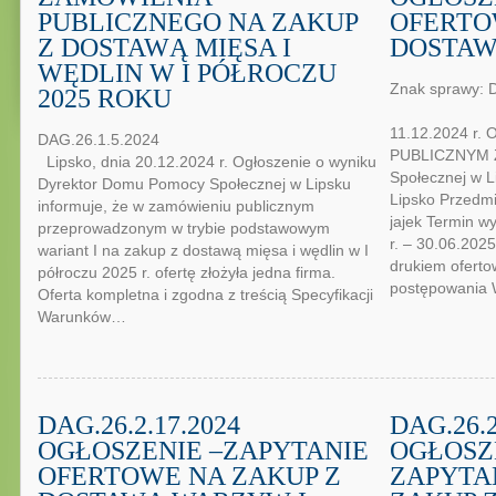
PUBLICZNEGO NA ZAKUP
OFERTO
Z DOSTAWĄ MIĘSA I
DOSTAW
WĘDLIN W I PÓŁROCZU
Znak spraw
2025 ROKU
Li
11.12.2024 r
DAG.26.1.5.2024
PUBLICZNYM 
Lipsko, dnia 20.12.2024 r. Ogłoszenie o wyniku
Społecznej w L
Dyrektor Domu Pomocy Społecznej w Lipsku
Lipsko Przedm
informuje, że w zamówieniu publicznym
jajek Termin 
przeprowadzonym w trybie podstawowym
r. – 30.06.202
wariant I na zakup z dostawą mięsa i wędlin w I
drukiem oferto
półroczu 2025 r. ofertę złożyła jedna firma.
postępowania 
Oferta kompletna i zgodna z treścią Specyfikacji
Warunków…
DAG.26.2.17.2024
DAG.26.2
OGŁOSZENIE –ZAPYTANIE
OGŁOSZ
OFERTOWE NA ZAKUP Z
ZAPYTA