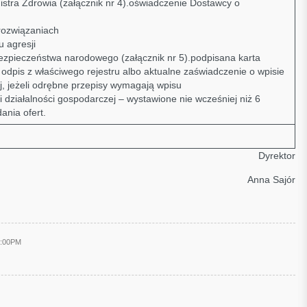
istra Zdrowia (załącznik nr 4).oświadczenie Dostawcy o
rozwiązaniach
u agresji
ezpieczeństwa narodowego (załącznik nr 5).podpisana karta
y odpis z właściwego rejestru albo aktualne zaświadczenie o wpisie
j, jeżeli odrębne przepisy wymagają wpisu
i działalności gospodarczej – wystawione nie wcześniej niż 6
ania ofert.
Dyrektor
Anna Sajór
5:00PM