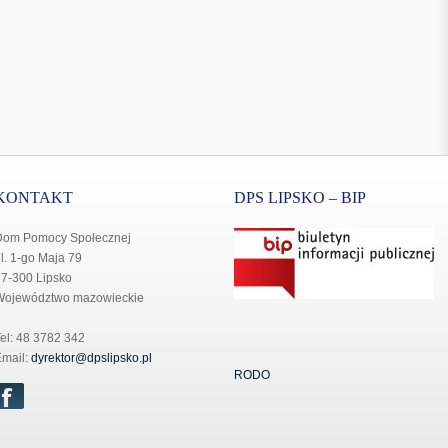
KONTAKT
DPS LIPSKO – BIP
Dom Pomocy Społecznej
l. 1-go Maja 79
7-300 Lipsko
Województwo mazowieckie
el: 48 3782 342
mail:
dyrektor@dpslipsko.pl
RODO