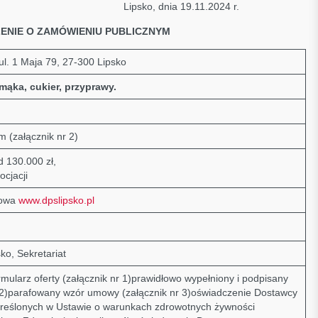
.2024 Lipsko, dnia 19.11.2024 r.
ENIE O ZAMÓWIENIU PUBLICZNYM
ul. 1 Maja 79, 27-300 Lipsko
ąka, cukier, przyprawy
.
 (załącznik nr 2)
 130.000 zł,
cjacji
towa
www.dpslipsko.pl
ko, Sekretariat
mularz oferty (załącznik nr 1)prawidłowo wypełniony i podpisany
r 2)parafowany wzór umowy (załącznik nr 3)oświadczenie Dostawcy
kreślonych w Ustawie o warunkach zdrowotnych żywności