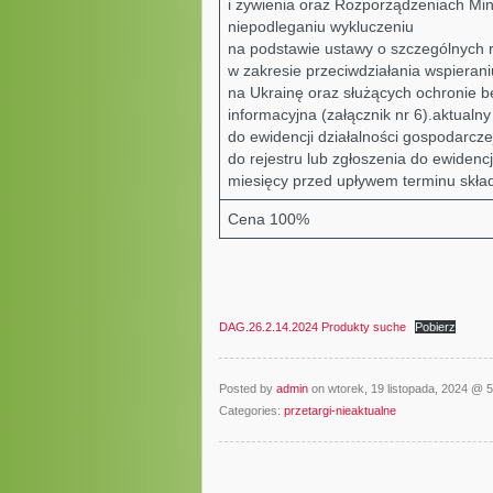
i żywienia oraz Rozporządzeniach Min
niepodleganiu wykluczeniu
na podstawie ustawy o szczególnych 
w zakresie przeciwdziałania wspierani
na Ukrainę oraz służących ochronie b
informacyjna (załącznik nr 6).aktualn
do ewidencji działalności gospodarcze
do rejestru lub zgłoszenia do ewidencj
miesięcy przed upływem terminu skład
Cena 100%
DAG.26.2.14.2024 Produkty suche
Pobierz
Posted by
admin
on wtorek, 19 listopada, 2024 @ 
Categories:
przetargi-nieaktualne