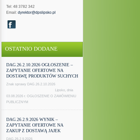
Tel: 48 3782 342
Email:
dyrektor@dpslipsko.pl
OSTATNIO DODANE
DAG.26.2.10.2026 OGŁOSZENIE –
ZAPYTANIE OFERTOWE NA
DOSTAWĘ PRODUKTÓW SUCHYCH
Znak sprawy DAG.26.2.10.2026
Lipsko, dnia
03.08.2026 r. OGŁOSZENIE O ZAMÓWIENIU
PUBLICZNYM
DAG.26.2.9.2026 WYNIK –
ZAPYTANIE OFERTOWE NA
ZAKUP Z DOSTAWĄ JAJEK
DAG.26.2.9.2026