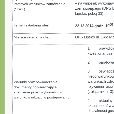
– na wniosek wykonawc
istotnych warunków zamówienia
zamawiającego (DPS Li
(SIWZ)
Lipsko, pokój 33)
00
Termin składania ofert
22.12.2014 godz. 10
DPS Lipsko ul. 1-go Ma
Miejsce składania ofert
1. prawidłowo
kwestionariusz 
2. parafowany
3. oświadczen
niego warunków
warunkach zdr
Warunki oraz oświadczenia i
i żywienia ora
dokumenty potwierdzające
(załącznik nr 3)
spełnienie przez wykonawców
warunków udziału w postępowaniu
4. aktualny od
aktualne zaświa
działalności go