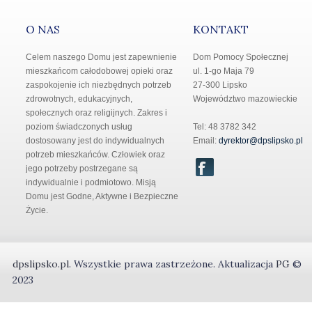
O NAS
KONTAKT
Celem naszego Domu jest zapewnienie
Dom Pomocy Społecznej
mieszkańcom całodobowej opieki oraz
ul. 1-go Maja 79
zaspokojenie ich niezbędnych potrzeb
27-300 Lipsko
zdrowotnych, edukacyjnych,
Województwo mazowieckie
społecznych oraz religijnych. Zakres i
poziom świadczonych usług
Tel: 48 3782 342
dostosowany jest do indywidualnych
Email:
dyrektor@dpslipsko.pl
potrzeb mieszkańców. Człowiek oraz
jego potrzeby postrzegane są
indywidualnie i podmiotowo. Misją
Domu jest Godne, Aktywne i Bezpieczne
Życie.
dpslipsko.pl
.
Wszystkie prawa zastrzeżone.
Aktualizacja
PG
©
2023