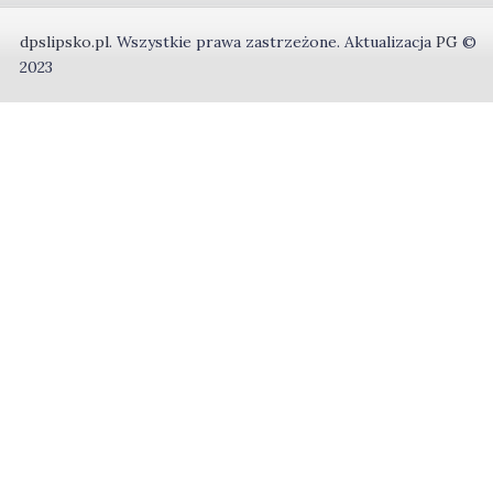
dpslipsko.pl
.
Wszystkie prawa zastrzeżone.
Aktualizacja
PG
©
2023