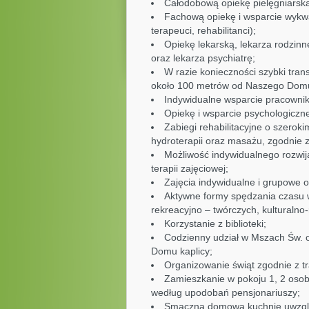
Całodobową opiekę pielęgniarską
Fachową opiekę i wsparcie wykw
terapeuci, rehabilitanci);
Opiekę lekarską, lekarza rodzin
oraz lekarza psychiatrę;
W razie konieczności szybki trans
około 100 metrów od Naszego Dom
Indywidualne wsparcie pracownik
Opiekę i wsparcie psychologiczne
Zabiegi rehabilitacyjne o szerokim
hydroterapii oraz masażu, zgodnie z
Możliwość indywidualnego rozwij
terapii zajęciowej;
Zajęcia indywidualne i grupowe or
Aktywne formy spędzania czasu w
rekreacyjno – twórczych, kulturalno
Korzystanie z biblioteki;
Codzienny udział w Mszach Św. o
Domu kaplicy;
Organizowanie świąt zgodnie z tr
Zamieszkanie w pokoju 1, 2 osob
według upodobań pensjonariuszy;
Smaczną domową kuchnię uwzglę