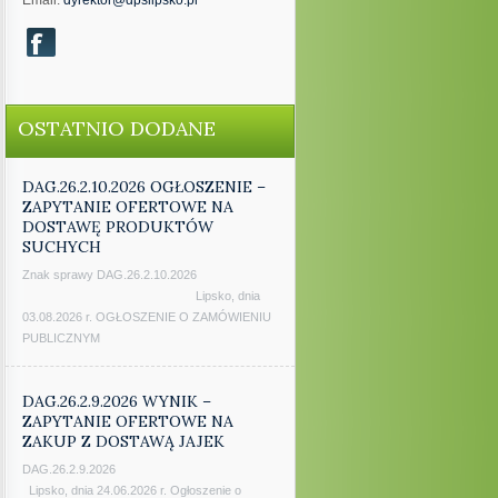
Email:
dyrektor@dpslipsko.pl
OSTATNIO DODANE
DAG.26.2.10.2026 OGŁOSZENIE –
ZAPYTANIE OFERTOWE NA
DOSTAWĘ PRODUKTÓW
SUCHYCH
Znak sprawy DAG.26.2.10.2026
Lipsko, dnia
03.08.2026 r. OGŁOSZENIE O ZAMÓWIENIU
PUBLICZNYM
DAG.26.2.9.2026 WYNIK –
ZAPYTANIE OFERTOWE NA
ZAKUP Z DOSTAWĄ JAJEK
DAG.26.2.9.2026
Lipsko, dnia 24.06.2026 r. Ogłoszenie o