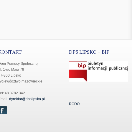
KONTAKT
DPS LIPSKO – BIP
Dom Pomocy Społecznej
l. 1-go Maja 79
7-300 Lipsko
Województwo mazowieckie
el: 48 3782 342
mail:
dyrektor@dpslipsko.pl
RODO