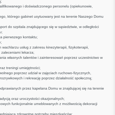
;
alifikowanego i doświadczonego personelu (opiekunowie,
nego, którego gabinet usytuowany jest na terenie Naszego Domu
port do szpitala znajdującego się w sąsiedztwie, w odległości
u;
a pierwszego kontaktu;
;
 wachlarzu usług z zakresu kinezyterapii, fizykoterapii,
 zaleceniami lekarza;
ania własnych talentów i zainteresowań poprzez uczestnictwo w
az treningi umiejętności;
olnego poprzez udział w zajęciach ruchowo-fizycznych,
-rozrywkowych i rekreację poprzez działalność społeczną;
dprawianych przez kapelana Domu w znajdującej się na terenie
adycją oraz uroczystości okazjonalnych;
owych funkcjonalnie umeblowanych z możliwością dekoracji
dniającą zdrowotne potrzeby mieszkańców;