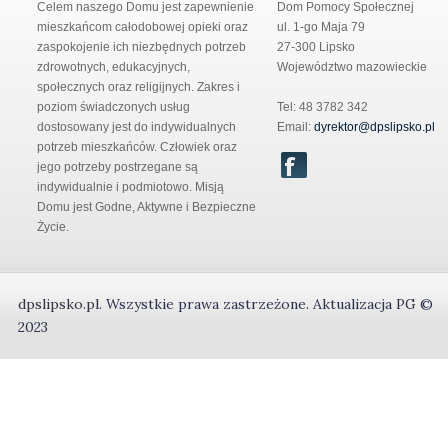
Celem naszego Domu jest zapewnienie
Dom Pomocy Społecznej
mieszkańcom całodobowej opieki oraz
ul. 1-go Maja 79
zaspokojenie ich niezbędnych potrzeb
27-300 Lipsko
zdrowotnych, edukacyjnych,
Województwo mazowieckie
społecznych oraz religijnych. Zakres i
poziom świadczonych usług
Tel: 48 3782 342
dostosowany jest do indywidualnych
Email:
dyrektor@dpslipsko.pl
potrzeb mieszkańców. Człowiek oraz
jego potrzeby postrzegane są
indywidualnie i podmiotowo. Misją
Domu jest Godne, Aktywne i Bezpieczne
Życie.
dpslipsko.pl
.
Wszystkie prawa zastrzeżone.
Aktualizacja
PG
©
2023