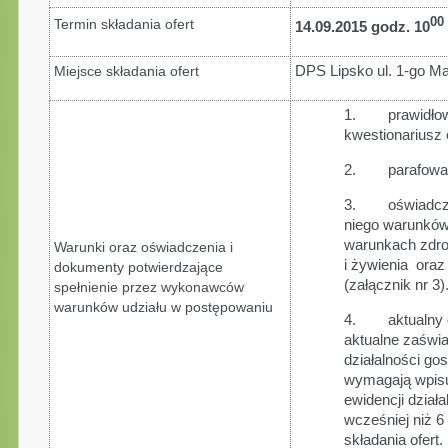
00
Termin składania ofert
14.09.2015 godz. 10
DPS Lipsko ul. 1-go Ma
Miejsce składania ofert
1. prawidłowo
kwestionariusz 
2. parafowany
3. oświadczen
niego warunków
warunkach zdr
Warunki oraz oświadczenia i
i żywienia ora
dokumenty potwierdzające
(załącznik nr 3)
spełnienie przez wykonawców
warunków udziału w postępowaniu
4. aktualny od
aktualne zaświa
działalności go
wymagają wpisu 
ewidencji dział
wcześniej niż 
składania ofert.