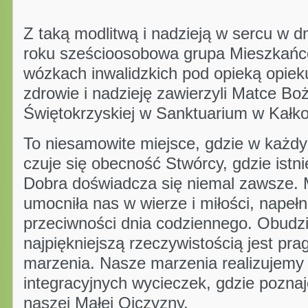
Z taką modlitwą i nadzieją w sercu w d
roku sześcioosobowa grupa Mieszkańc
wózkach inwalidzkich pod opieką opiek
zdrowie i nadzieję zawierzyli Matce Bo
Świętokrzyskiej w Sanktuarium w Kałk
To niesamowite miejsce, gdzie w każd
czuje się obecność Stwórcy, gdzie istn
Dobra doświadcza się niemal zawsze. 
umocniła nas w wierze i miłości, napełn
przeciwności dnia codziennego. Obudzi
najpiękniejszą rzeczywistością jest pra
marzenia. Nasze marzenia realizujemy
integracyjnych wycieczek, gdzie poznaj
naszej Małej Ojczyzny.