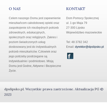
O NAS
KONTAKT
Celem naszego Domu jest zapewnienie
Dom Pomocy Społecznej
mieszkańcom całodobowej opieki oraz
ul. 1-go Maja 79
zaspokojenie ich niezbędnych potrzeb
27-300 Lipsko
zdrowotnych, edukacyjnych,
Województwo mazowieckie
społecznych oraz religijnych. Zakres i
poziom świadczonych usług
Tel: 48 3782 342
dostosowany jest do indywidualnych
Email:
dyrektor@dpslipsko.pl
potrzeb mieszkańców. Człowiek oraz
jego potrzeby postrzegane są
indywidualnie i podmiotowo. Misją
Domu jest Godne, Aktywne i Bezpieczne
Życie.
dpslipsko.pl
.
Wszystkie prawa zastrzeżone.
Aktualizacja
PG
©
2023