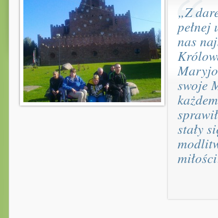
„Z dar
pełnej 
nas naj
Królow
Maryjo
swoje 
każdem
sprawił
stały s
modlitw
miłośc