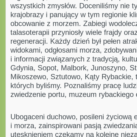
wszystkich zmysłów. Doceniliśmy nie t
krajobrazy i panujący w tym regionie kl
obcowanie z morzem. Zabiegi wodolec
talasoterapii przyniosły wiele frajdy ora
regeneracji. Każdy dzień był pełen atra
widokami, odgłosami morza, zdobywa
i informacji związanych z tradycją, kultu
Gdynia, Sopot, Malbork, Junoszyno, St
Mikoszewo, Sztutowo, Kąty Rybackie, 
których byliśmy. Poznaliśmy pracę lud
zwiedzenie portu, muzeum rybackiego o
Ubogaceni duchowo, posileni życiową e
i morza, zainspirowani pasją zwiedzani
utęsknieniem czekamy na kolejne niez