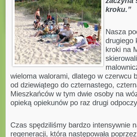
zaczyna 
kroku.”
Nasza pod
drugiego 
kroki na 
skierowal
malownicz
wieloma walorami, dlatego w czerwcu 
od dziewiątego do czternastego, czte
Mieszkańców w tym dwie osoby na wóz
opieką opiekunów po raz drugi odpoczy
Czas spędziliśmy bardzo intensywnie n
regeneracji, która następowała poprz