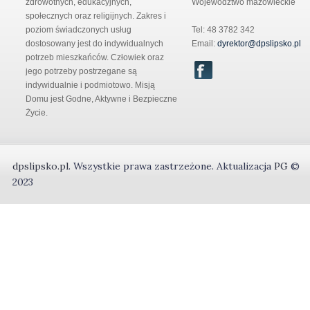
zdrowotnych, edukacyjnych,
Województwo mazowieckie
społecznych oraz religijnych. Zakres i
poziom świadczonych usług
Tel: 48 3782 342
dostosowany jest do indywidualnych
Email:
dyrektor@dpslipsko.pl
potrzeb mieszkańców. Człowiek oraz
jego potrzeby postrzegane są
indywidualnie i podmiotowo. Misją
Domu jest Godne, Aktywne i Bezpieczne
Życie.
dpslipsko.pl
.
Wszystkie prawa zastrzeżone.
Aktualizacja
PG
©
2023