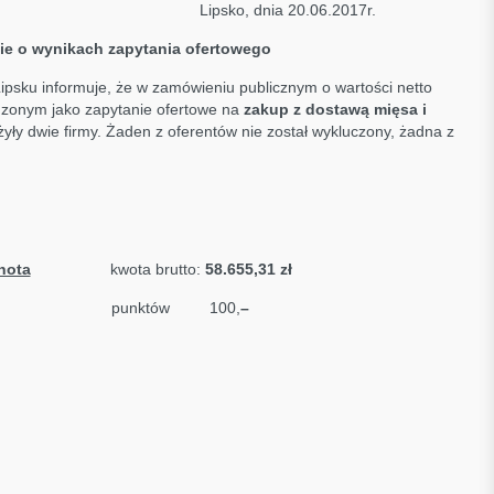
ipsko, dnia 20.06.2017r.
ie o wynikach zapytania ofertowego
psku informuje, że w zamówieniu publicznym o wartości netto
zonym jako zapytanie ofertowe na
zakup z dostawą
mięsa i
ożyły dwie firmy. Żaden z oferentów nie został wykluczony, żadna z
hota
kwota brutto:
58.655,31 zł
49 punktów 100,
–