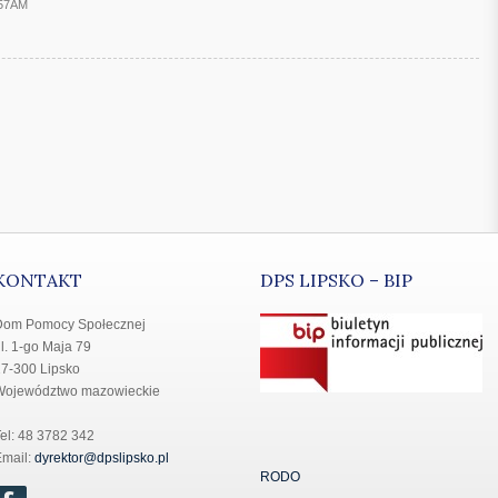
:57AM
KONTAKT
DPS LIPSKO – BIP
Dom Pomocy Społecznej
l. 1-go Maja 79
7-300 Lipsko
Województwo mazowieckie
el: 48 3782 342
mail:
dyrektor@dpslipsko.pl
RODO