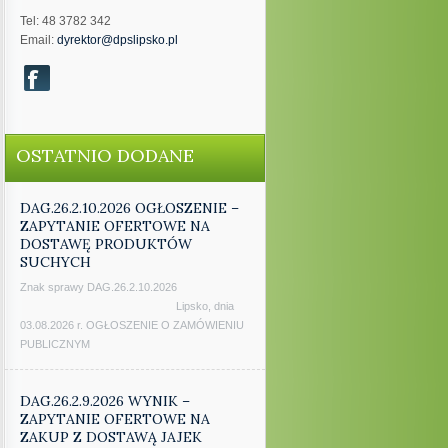
Tel: 48 3782 342
Email:
dyrektor@dpslipsko.pl
OSTATNIO DODANE
DAG.26.2.10.2026 OGŁOSZENIE –
ZAPYTANIE OFERTOWE NA
DOSTAWĘ PRODUKTÓW
SUCHYCH
Znak sprawy DAG.26.2.10.2026
Lipsko, dnia
03.08.2026 r. OGŁOSZENIE O ZAMÓWIENIU
PUBLICZNYM
DAG.26.2.9.2026 WYNIK –
ZAPYTANIE OFERTOWE NA
ZAKUP Z DOSTAWĄ JAJEK