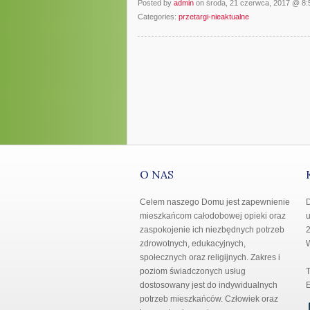
Posted by
admin
on środa, 21 czerwca, 2017 @ 8
Categories:
przetargi-nieaktualne
O NAS
Celem naszego Domu jest zapewnienie
mieszkańcom całodobowej opieki oraz
u
zaspokojenie ich niezbędnych potrzeb
2
zdrowotnych, edukacyjnych,
społecznych oraz religijnych. Zakres i
poziom świadczonych usług
T
dostosowany jest do indywidualnych
E
potrzeb mieszkańców. Człowiek oraz