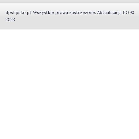
dpslipsko.pl
.
Wszystkie prawa zastrzeżone.
Aktualizacja
PG
©
2023