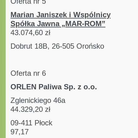
Oferta nr 5
Marian Janiszek i Wspólnicy
Spółka Jawna „MAR-ROM”
kwot
43.074,60 zł
Dobrut 18B, 26-505 Oroń
Oferta nr 6
ORLEN Paliwa Sp. z o.o.
Zglenickiego 46a kwo
44.329,20 zł
09-411 Płock 
97,17