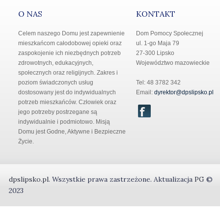
O NAS
KONTAKT
Celem naszego Domu jest zapewnienie
Dom Pomocy Społecznej
mieszkańcom całodobowej opieki oraz
ul. 1-go Maja 79
zaspokojenie ich niezbędnych potrzeb
27-300 Lipsko
zdrowotnych, edukacyjnych,
Województwo mazowieckie
społecznych oraz religijnych. Zakres i
poziom świadczonych usług
Tel: 48 3782 342
dostosowany jest do indywidualnych
Email:
dyrektor@dpslipsko.pl
potrzeb mieszkańców. Człowiek oraz
jego potrzeby postrzegane są
indywidualnie i podmiotowo. Misją
Domu jest Godne, Aktywne i Bezpieczne
Życie.
dpslipsko.pl
.
Wszystkie prawa zastrzeżone.
Aktualizacja
PG
©
2023