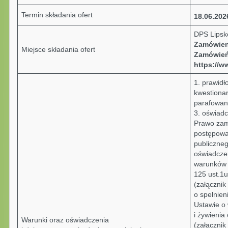
Termin składania ofert
18.06.202
DPS Lipsko
Zamówieni
Miejsce składania ofert
Zamówień
https://w
1. prawidł
kwestionar
parafowan
3. oświadc
Prawo zam
postępowa
publiczneg
oświadcze
warunków 
125 ust.1
(załączni
o spełnie
Ustawie o
i żywienia
Warunki oraz oświadczenia
(załącznik