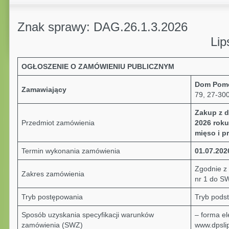
Znak sprawy: DAG.26.1.3.2026
Lipsko, dnia 10.
OGŁOSZENIE O ZAMÓWIENIU PUBLICZNYM
Dom Pomo
Zamawiający
79, 27-30
Zakup z d
Przedmiot zamówienia
2026 roku
mięso i p
Termin wykonania zamówienia
01.07.2026
Zgodnie z
Zakres zamówienia
nr 1 do S
Tryb postępowania
Tryb podst
Sposób uzyskania specyfikacji warunków
– forma el
zamówienia (SWZ)
www.dpslip