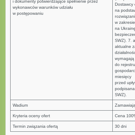
i dokumenty potwierdzające spełnienie przez
Dostawcy 
wykonawców warunków udziału
na podsta
w postępowaniu
rozwiązan
w zakresie
na Ukrainę
bezpiecze
SWZ). 7. a
aktualne z
działalnoś
wymagają 
do rejestr
gospodarcz
miesięcy
przed upły
podpisana 
SWZ).
Wadium
Zamawiają
Kryteria oceny ofert
Cena 100
Termin związania ofertą
30 dni