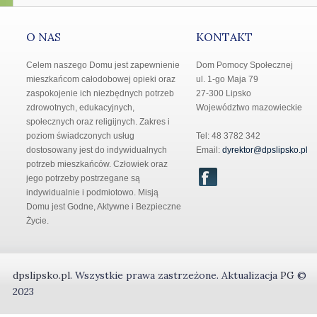
O NAS
KONTAKT
Celem naszego Domu jest zapewnienie
Dom Pomocy Społecznej
mieszkańcom całodobowej opieki oraz
ul. 1-go Maja 79
zaspokojenie ich niezbędnych potrzeb
27-300 Lipsko
zdrowotnych, edukacyjnych,
Województwo mazowieckie
społecznych oraz religijnych. Zakres i
poziom świadczonych usług
Tel: 48 3782 342
dostosowany jest do indywidualnych
Email:
dyrektor@dpslipsko.pl
potrzeb mieszkańców. Człowiek oraz
jego potrzeby postrzegane są
indywidualnie i podmiotowo. Misją
Domu jest Godne, Aktywne i Bezpieczne
Życie.
dpslipsko.pl
.
Wszystkie prawa zastrzeżone.
Aktualizacja
PG
©
2023