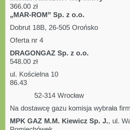
366.00 zł
„MAR-ROM” Sp. z o.o.
punk
Dobrut 18B, 26-505 Oroń
Oferta nr 4
DRAGONGAZ Sp. z o
548.00 zł
ul. Kościelna 1
86.43
52-314 Wrocław
Na dostawcę gazu komisja wybrała fir
MPK GAZ M.M. Kiewicz Sp. J.
, ul. 
Pomiechówek