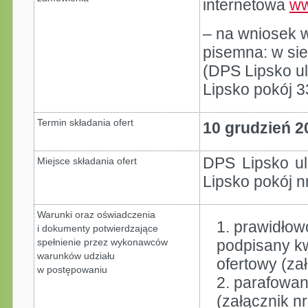
internetowa
ww
– na wniosek 
pisemna: w si
(DPS Lipsko ul
Lipsko pokój 3
Termin składania ofert
10 grudzień 2
DPS Lipsko ul
Miejsce składania ofert
Lipsko pokój n
Warunki oraz oświadczenia
prawidłow
i dokumenty potwierdzające
spełnienie przez wykonawców
podpisany k
warunków udziału
ofertowy (zał
w postępowaniu
parafowa
(załącznik nr