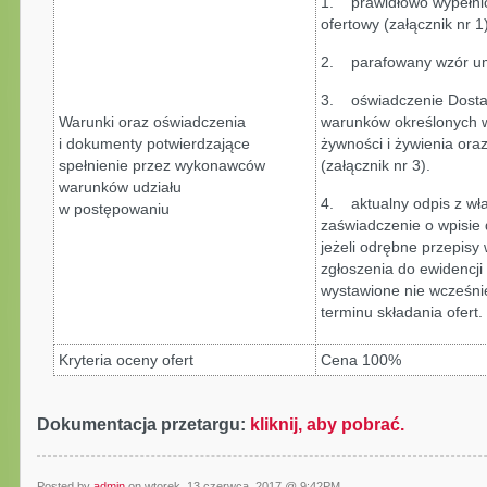
1. prawidłowo wypełnio
ofertowy (załącznik nr 1
2. parafowany wzór um
3. oświadczenie Dostaw
Warunki oraz oświadczenia
warunków określonych 
i dokumenty potwierdzające
żywności i żywienia ora
spełnienie przez wykonawców
(załącznik nr 3).
warunków udziału
4. aktualny odpis z wła
w postępowaniu
zaświadczenie o wpisie 
jeżeli odrębne przepisy
zgłoszenia do ewidencji
wystawione nie wcześni
terminu składania ofert.
Kryteria oceny ofert
Cena 100%
Dokumentacja przetargu:
kliknij, aby pobrać.
Posted by
admin
on wtorek, 13 czerwca, 2017 @ 9:42PM