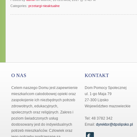
Categories:
przetargi-nieaktualne
O NAS
KONTAKT
Celem naszego Domu jest zapewnienie
Dom Pomocy Społecznej
mieszkańcom całodobowej opieki oraz
ul. 1-go Maja 79
zaspokojenie ich niezbędnych potrzeb
27-300 Lipsko
zdrowotnych, edukacyjnych,
Województwo mazowieckie
społecznych oraz religijnych. Zakres i
poziom świadczonych usług
Tel: 48 3782 342
dostosowany jest do indywidualnych
Email:
dyrektor@dpslipsko.pl
potrzeb mieszkańców. Człowiek oraz
jego potrzeby postrzegane są