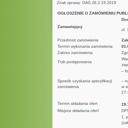
Znak sprawy: DAG.26.2.19
OGŁOSZENIE O ZAMÓWIENIU PUBL
Dom
Zamawiający
ul.
Przedmiot zamówienia
Zak
Termin wykonania zamówienia
01.
Zakres zamówienia
Zgo
War
Tryb postępowania
zap
– f
Sposób uzyskania specyfikacji
– n
zamówienia
w s
27-
Termin składania ofert
19.
Miejsce składania ofert
DPS
1. 
(za