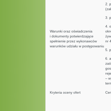
2. 
(za
3. 
4. 
Warunki oraz oświadczenia
okr
i dokumenty potwierdzające
żyw
spełnienie przez wykonawców
nr 4
warunków udziału w postępowaniu
5. 
6. 
zaś
gos
rej
– w
ter
Kryteria oceny ofert
Ce