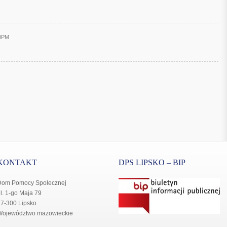
20PM
KONTAKT
DPS LIPSKO – BIP
Dom Pomocy Społecznej
l. 1-go Maja 79
7-300 Lipsko
Województwo mazowieckie