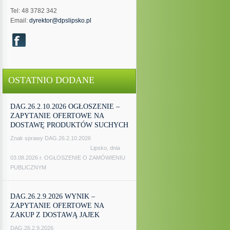
Tel: 48 3782 342
Email:
dyrektor@dpslipsko.pl
OSTATNIO DODANE
DAG.26.2.10.2026 OGŁOSZENIE –
ZAPYTANIE OFERTOWE NA
DOSTAWĘ PRODUKTÓW SUCHYCH
Znak sprawy DAG.26.2.10.2026
Lipsko, dnia
03.08.2026 r. OGŁOSZENIE O ZAMÓWIENIU
PUBLICZNYM
DAG.26.2.9.2026 WYNIK –
ZAPYTANIE OFERTOWE NA
ZAKUP Z DOSTAWĄ JAJEK
DAG.26.2.9.2026