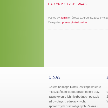
DAG.26.2.19.2019 Mleko
Posted by
admin
on środa, 11 grudnia, 2019 @ 9:
Categories:
przetargi-nieaktualne
O NAS
Celem naszego Domu jest zapewnienie
mieszkańcom całodobowej opieki oraz
u
zaspokojenie ich niezbędnych potrzeb
2
zdrowotnych, edukacyjnych,
społecznych oraz religijnych. Zakres i