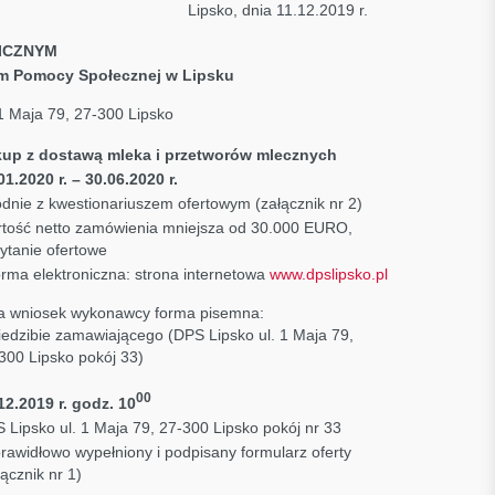
.2019 Lipsko, dnia 11.12.2019 r.
ICZNYM
 Pomocy Społecznej w Lipsku
 1 Maja 79, 27-300 Lipsko
up z dostawą mleka i przetworów mlecznych
01.2020 r. – 30.06.2020 r.
dnie z kwestionariuszem ofertowym (załącznik nr 2)
tość netto zamówienia mniejsza od 30.000 EURO,
ytanie ofertowe
orma elektroniczna: strona internetowa
www.dpslipsko.pl
a wniosek wykonawcy forma pisemna:
iedzibie zamawiającego (DPS Lipsko ul. 1 Maja 79,
300 Lipsko pokój 33)
00
12.2019 r. godz. 10
 Lipsko ul. 1 Maja 79, 27-300 Lipsko pokój nr 33
prawidłowo wypełniony i podpisany formularz oferty
łącznik nr 1)