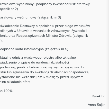
prawidłowo wypełniony i podpisany kwestionariusz ofertowy
łącznik nr 2)
parafowany wzór umowy (załącznik nr 3)
oświadczenie Dostawcy o spełnieniu przez niego warunków
eślonych w Ustawie o warunkach zdrowotnych żywności i
ienia oraz Rozporządzeniach Ministra Zdrowia (załącznik
).
podpisana karta informacyjna (załącznik nr 5).
aktualny odpis z właściwego rejestru albo aktualne
wiadczenie o wpisie do ewidencji działalności
podarczej, jeżeli odrębne przepisy wymagają wpisu do
estru lub zgłoszenia do ewidencji działalności gospodarczej
ystawione nie wcześniej niż 6 miesięcy przed upływem
minu składania ofert.
na 100%
Dyrektor
Anna Sajór