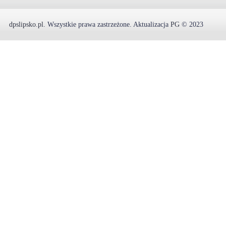
dpslipsko.pl
.
Wszystkie prawa zastrzeżone.
Aktualizacja
PG
© 2023