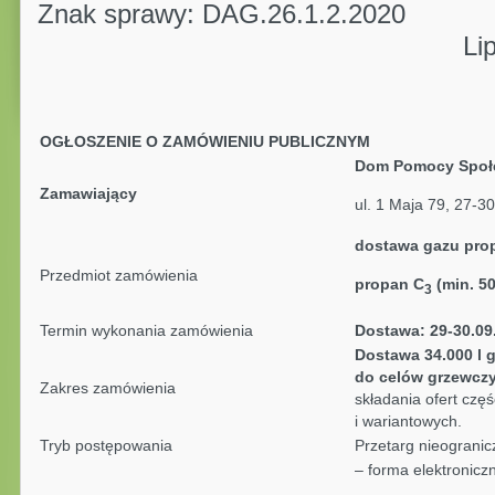
Znak sprawy: DAG.26.1.2.2020
Lipsko, dnia 08
OGŁOSZENIE O ZAMÓWIENIU PUBLICZNYM
Dom Pomocy Społe
Zamawiający
ul. 1 Maja 79, 27-3
dostawa gazu pro
Przedmiot zamówienia
propan C
(min. 5
3
Termin wykonania zamówienia
Dostawa: 29-30.09.
Dostawa 34.000 l 
do celów grzewcz
Zakres zamówienia
składania ofert czę
i wariantowych.
Tryb postępowania
Przetarg nieogranicz
– forma elektronicz