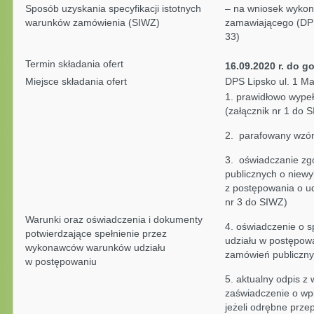
Sposób uzyskania specyfikacji istotnych
– na wniosek wykon
warunków zamówienia (SIWZ)
zamawiającego (DPS
33)
Termin składania ofert
16.09.2020 r. do g
Miejsce składania ofert
DPS Lipsko ul. 1 Ma
1. prawidłowo wypeł
(załącznik nr 1 do 
2. parafowany wzór
3. oświadczanie zg
publicznych o niewy
z postępowania o ud
nr 3 do SIWZ)
Warunki oraz oświadczenia i dokumenty
4. oświadczenie o 
potwierdzające spełnienie przez
udziału w postępowa
wykonawców warunków udziału
zamówień publiczny
w postępowaniu
5. aktualny odpis z 
zaświadczenie o wpi
jeżeli odrębne prze