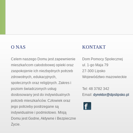
O NAS
KONTAKT
Celem naszego Domu jest zapewnienie
Dom Pomocy Społecznej
mieszkańcom całodobowej opieki oraz
ul. 1-go Maja 79
zaspokojenie ich niezbędnych potrzeb
27-300 Lipsko
zdrowotnych, edukacyjnych,
Województwo mazowieckie
społecznych oraz religijnych. Zakres i
poziom świadczonych usług
Tel: 48 3782 342
dostosowany jest do indywidualnych
Email:
dyrektor@dpslipsko.pl
potrzeb mieszkańców. Człowiek oraz
jego potrzeby postrzegane są
indywidualnie i podmiotowo. Misją
Domu jest Godne, Aktywne i Bezpieczne
Życie.