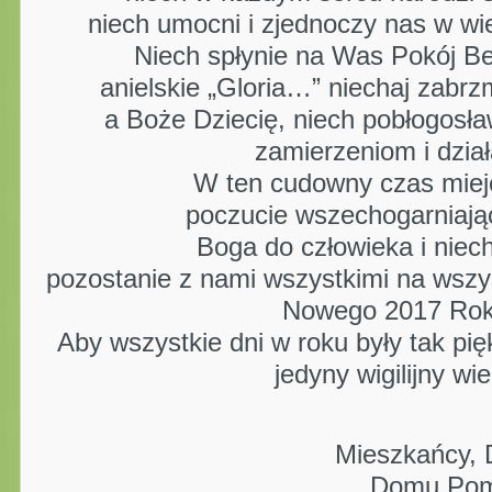
niech umocni i zjednoczy nas w wier
Niech spłynie na Was Pokój Be
anielskie „Gloria…” niechaj zabrzm
a Boże Dziecię, niech pobłogosł
zamierzeniom i dzia
W ten cudowny czas miej
poczucie wszechogarniaj
Boga do człowieka i niech
pozostanie z nami wszystkimi na wszy
Nowego 2017 Roku
Aby wszystkie dni w roku były tak pięk
jedyny wigilijny wi
Mieszkańcy, 
Domu Pomo