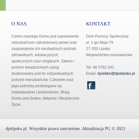
O NAS
KONTAKT
Celem naszego Domu jest zapewnienie
Dom Pomocy Społecznej
mieszkańcom całodobowej opieki oraz
ul. 1-go Maja 79
zaspokojenie ich niezbędnych potrzeb
27-300 Lipsko
zdrowotnych, edukacyjnych,
Województwo mazowieckie
społecznych oraz religijnych. Zakres i
poziom świadczonych usług
Tel: 48 3782 342
dostosowany jest do indywidualnych
Email:
dyrektor@dpslipsko.pl
potrzeb mieszkańców. Człowiek oraz
jego potrzeby postrzegane są
indywidualnie i podmiotowo. Misją
Domu jest Godne, Aktywne i Bezpieczne
Życie.
dpslipsko.pl
.
Wszystkie prawa zastrzeżone.
Aktualizacja
PG
© 2023