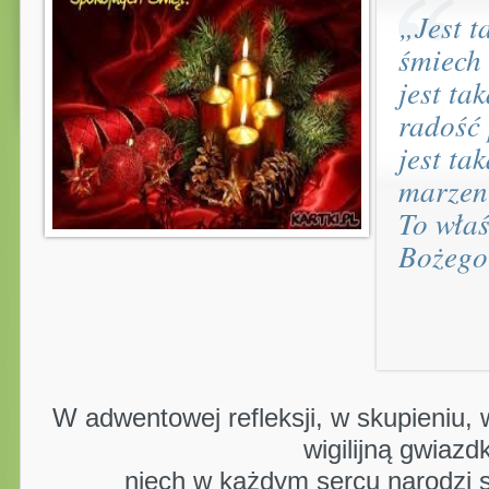
„Jest t
śmiech 
jest ta
radość 
jest ta
marze
To wła
Bożego
W adwentowej refleksji, w skupieniu,
wigilijną gwiazd
niech w każdym sercu narodzi s