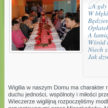
„A gdy
W błęki
Będziem
Opłatek
A łamią
Wśród n
Niech s
Jak dz
Wigilia w naszym Domu ma charakter rel
duchu jedności, wspólnoty i miłości prz
Wieczerze wigilijną rozpoczęliśmy modl