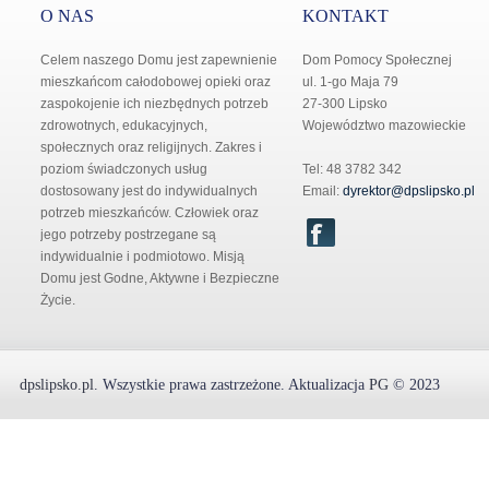
O NAS
KONTAKT
Celem naszego Domu jest zapewnienie
Dom Pomocy Społecznej
mieszkańcom całodobowej opieki oraz
ul. 1-go Maja 79
zaspokojenie ich niezbędnych potrzeb
27-300 Lipsko
zdrowotnych, edukacyjnych,
Województwo mazowieckie
społecznych oraz religijnych. Zakres i
poziom świadczonych usług
Tel: 48 3782 342
dostosowany jest do indywidualnych
Email:
dyrektor@dpslipsko.pl
potrzeb mieszkańców. Człowiek oraz
jego potrzeby postrzegane są
indywidualnie i podmiotowo. Misją
Domu jest Godne, Aktywne i Bezpieczne
Życie.
dpslipsko.pl
.
Wszystkie prawa zastrzeżone.
Aktualizacja
PG
© 2023