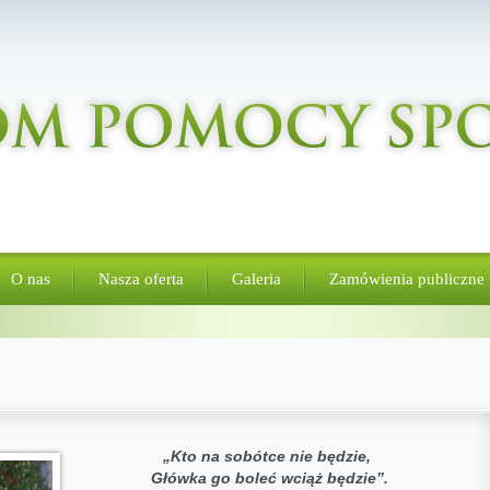
O nas
Nasza oferta
Galeria
Zamówienia publiczne
„Kto na sobótce nie będzie,
Główka go boleć wciąż będzie”.