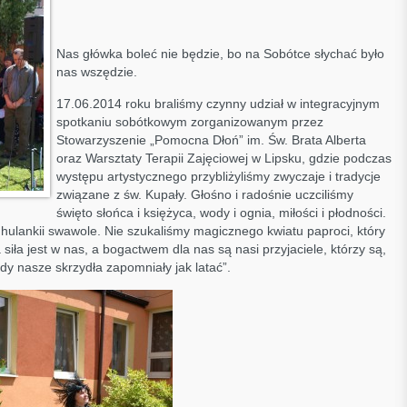
Nas główka boleć nie będzie, bo na Sobótce słychać było
nas wszędzie.
17.06.2014 roku braliśmy czynny udział w integracyjnym
spotkaniu sobótkowym zorganizowanym przez
Stowarzyszenie „Pomocna Dłoń” im. Św. Brata Alberta
oraz Warsztaty Terapii Zajęciowej w Lipsku, gdzie podczas
występu artystycznego przybliżyliśmy zwyczaje i tradycje
związane z św. Kupały. Głośno i radośnie uczciliśmy
święto słońca i księżyca, wody i ognia, miłości i płodności.
hulankii swawole. Nie szukaliśmy magicznego kwiatu paproci, który
iła jest w nas, a bogactwem dla nas są nasi przyjaciele, którzy są,
gdy nasze skrzydła zapomniały jak latać”.