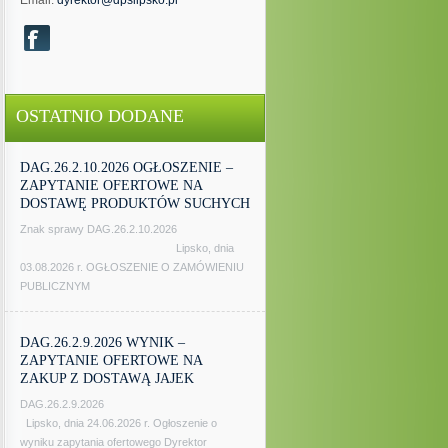
Email:
dyrektor@dpslipsko.pl
OSTATNIO DODANE
DAG.26.2.10.2026 OGŁOSZENIE –
ZAPYTANIE OFERTOWE NA
DOSTAWĘ PRODUKTÓW SUCHYCH
Znak sprawy DAG.26.2.10.2026
Lipsko, dnia
03.08.2026 r. OGŁOSZENIE O ZAMÓWIENIU
PUBLICZNYM
DAG.26.2.9.2026 WYNIK –
ZAPYTANIE OFERTOWE NA
ZAKUP Z DOSTAWĄ JAJEK
DAG.26.2.9.2026
Lipsko, dnia 24.06.2026 r. Ogłoszenie o
wyniku zapytania ofertowego Dyrektor