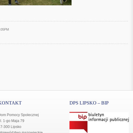
9:05PM
KONTAKT
DPS LIPSKO – BIP
Dom Pomocy Społecznej
l. 1-go Maja 79
7-300 Lipsko
Województwo mazowieckie