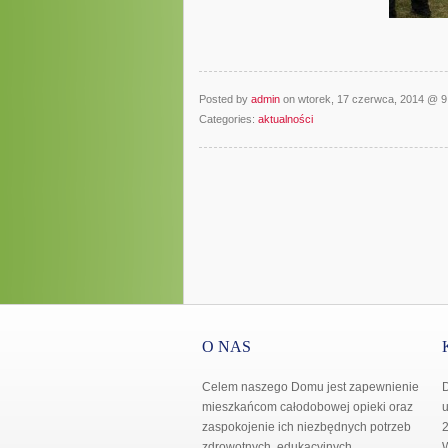
Posted by
admin
on wtorek, 17 czerwca, 2014 @ 
Categories:
aktualności
O NAS
Celem naszego Domu jest zapewnienie
mieszkańcom całodobowej opieki oraz
u
zaspokojenie ich niezbędnych potrzeb
2
zdrowotnych, edukacyjnych,