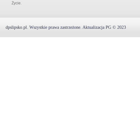
Życie.
dpslipsko.pl
.
Wszystkie prawa zastrzeżone.
Aktualizacja
PG
© 2023