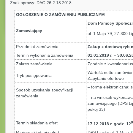
Znak sprawy: DAG.26.2.18.2018
OGŁOSZENIE O ZAMÓWIENIU PUBLICZNYM
Dom Pomocy Społeczn
Zamawiający
ul. 1 Maja 79, 27-300 L
Przedmiot zamówienia
Zakup z dostawą ryb 
Termin wykonania zamówienia
01.01.2019 r. – 30.06.20
Zakres zamówienia
Zgodnie z kwestionarius
Wartość netto zamówie
Tryb postępowania
Zapytanie ofertowe
– forma elektroniczna: 
Sposób uzyskania specyfikacji
zamówienia
– na wniosek wykonawcy
zamawiającego (DPS Lip
pokój 33)
0
Termin składania ofert
17.12.2018 r. godz. 12
Miejsce składania ofert
DPS Lipsko ul. 1 Maja 7