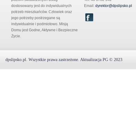
dostosowany jest do indywidualnych
Email:
dyrektor@dpslipsko.pl
potrzeb mieszkańców. Człowiek oraz
jego potrzeby postrzegane są
indywidualnie i podmiotowo. Misją
Domu jest Godne, Aktywne i Bezpieczne
Życie.
dpslipsko.pl
.
Wszystkie prawa zastrzeżone.
Aktualizacja
PG
© 2023