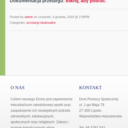
Dokumentacja przetargu:
kliknij, aby pobrać.
Posted by
admin
on czwartek, 6 grudnia, 2018 @ 2:59PM
Categories:
przetargi-nieaktualne
O NAS
KONTAKT
Celem naszego Domu jest zapewnienie
Dom Pomocy Społecznej
mieszkańcom całodobowej opieki oraz
ul. 1-go Maja 79
zaspokojenie ich niezbędnych potrzeb
27-300 Lipsko
zdrowotnych, edukacyjnych,
Województwo mazowieckie
społecznych oraz religijnych. Zakres i
poziom świadczonych usług
Tel: 48 3782 342