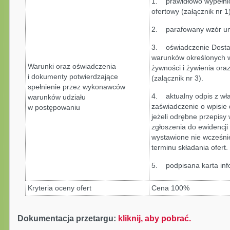
1. prawidłowo wypełnio
ofertowy (załącznik nr 1
2. parafowany wzór um
3. oświadczenie Dostaw
warunków określonych 
Warunki oraz oświadczenia
żywności i żywienia ora
i dokumenty potwierdzające
(załącznik nr 3).
spełnienie przez wykonawców
4. aktualny odpis z wła
warunków udziału
zaświadczenie o wpisie 
w postępowaniu
jeżeli odrębne przepisy
zgłoszenia do ewidencji
wystawione nie wcześni
terminu składania ofert.
5. podpisana karta info
Kryteria oceny ofert
Cena 100%
Dokumentacja przetargu:
kliknij, aby pobrać.