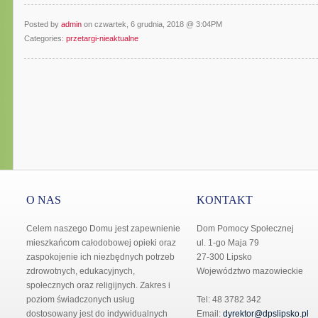
Posted by
admin
on czwartek, 6 grudnia, 2018 @ 3:04PM
Categories:
przetargi-nieaktualne
O NAS
KONTAKT
Celem naszego Domu jest zapewnienie
Dom Pomocy Społecznej
mieszkańcom całodobowej opieki oraz
ul. 1-go Maja 79
zaspokojenie ich niezbędnych potrzeb
27-300 Lipsko
zdrowotnych, edukacyjnych,
Województwo mazowieckie
społecznych oraz religijnych. Zakres i
poziom świadczonych usług
Tel: 48 3782 342
dostosowany jest do indywidualnych
Email:
dyrektor@dpslipsko.pl