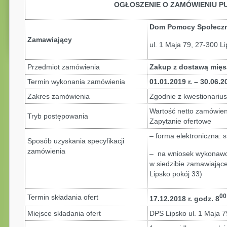
OGŁOSZENIE O ZAMÓWIENIU P
Dom Pomocy Społeczn
Zamawiający
ul. 1 Maja 79, 27-300 L
Przedmiot zamówienia
Zakup z dostawą mięsa
Termin wykonania zamówienia
01.01.2019 r. – 30.06.20
Zakres zamówienia
Zgodnie z kwestionarius
Wartość netto zamówie
Tryb postępowania
Zapytanie ofertowe
– forma elektroniczna: 
Sposób uzyskania specyfikacji
zamówienia
– na wniosek wykonawc
w siedzibie zamawiające
Lipsko pokój 33)
00
Termin składania ofert
17.12.2018 r. godz. 8
Miejsce składania ofert
DPS Lipsko ul. 1 Maja 7