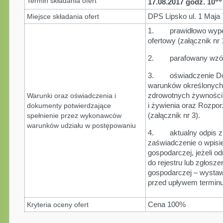
Termin składania ofert
17.08.2017 godz. 10
DPS Lipsko ul. 1 Maja 
Miejsce składania ofert
1. prawidłowo wypełn
ofertowy (załącznik nr 
2. parafowany wzór 
3. oświadczenie Dost
warunków określonych
zdrowotnych żywności
Warunki oraz oświadczenia i
i żywienia oraz Rozpor
dokumenty potwierdzające
(załącznik nr 3).
spełnienie przez wykonawców
warunków udziału w postępowaniu
4. aktualny odpis z w
zaświadczenie o wpisie
gospodarczej, jeżeli 
do rejestru lub zgłosze
gospodarczej – wystaw
przed upływem terminu 
Cena 100%
Kryteria oceny ofert