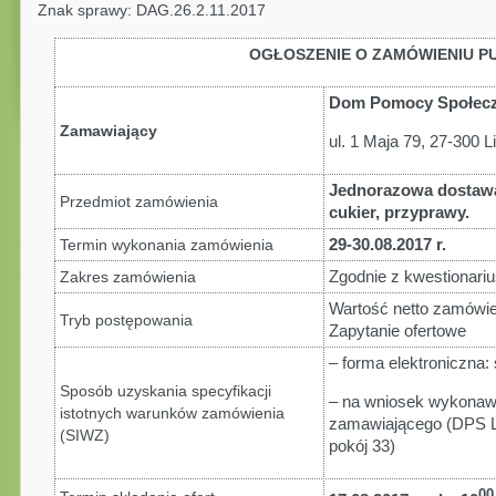
Znak sprawy: DAG.26.2.11.2017
OGŁOSZENIE O ZAMÓWIENIU P
Dom Pomocy Społecz
Zamawiający
ul. 1 Maja 79, 27-300 L
Jednorazowa dostawa
Przedmiot zamówienia
cukier, przyprawy
.
29-30.08.2017 r.
Termin wykonania zamówienia
Zgodnie z kwestionari
Zakres zamówienia
Wartość netto zamówi
Tryb postępowania
Zapytanie ofertowe
– forma elektroniczna:
Sposób uzyskania specyfikacji
– na wniosek wykonawc
istotnych warunków zamówienia
zamawiającego (DPS Li
(SIWZ)
pokój 33)
00