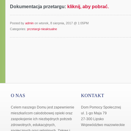
Dokumentacja przetargu:
kliknij, aby pobrać.
Posted by
admin
on wtorek, 8 sierpnia, 2017 @ 1:05PM
Categories:
przetargi-nieaktualne
O NAS
KONTAKT
Celem naszego Domu jest zapewnienie
Dom Pomocy Społecznej
mieszkańcom całodobowej opieki oraz
ul. 1-go Maja 79
zaspokojenie ich niezbędnych potrzeb
27-300 Lipsko
zdrowotnych, edukacyjnych,
Województwo mazowieckie
społecznych oraz religijnych. Zakres i