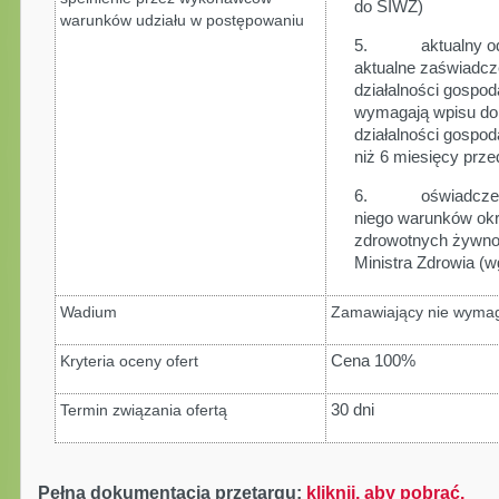
do SIWZ)
warunków udziału w postępowaniu
5. aktualny odpis
aktualne zaświadcze
działalności gospod
wymagają wpisu do r
działalności gospod
niż 6 miesięcy prze
6. oświadczenie 
niego warunków ok
zdrowotnych żywnoś
Ministra Zdrowia (w
Wadium
Zamawiający nie wymag
Cena 100%
Kryteria oceny ofert
30 dni
Termin związania ofertą
Pełna dokumentacja przetargu:
kliknij, aby pobrać.