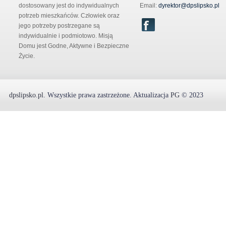
dostosowany jest do indywidualnych
Email:
dyrektor@dpslipsko.pl
potrzeb mieszkańców. Człowiek oraz
jego potrzeby postrzegane są
indywidualnie i podmiotowo. Misją
Domu jest Godne, Aktywne i Bezpieczne
Życie.
dpslipsko.pl
.
Wszystkie prawa zastrzeżone.
Aktualizacja
PG
© 2023