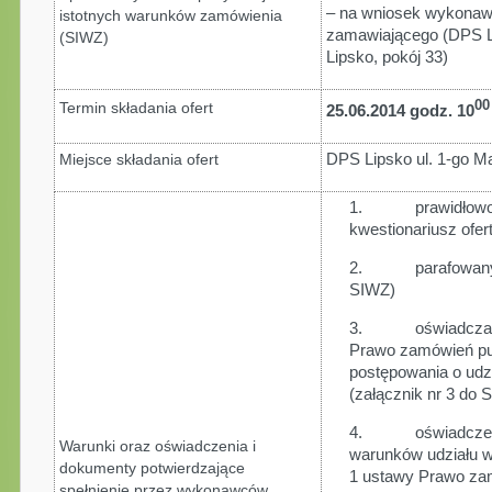
– na wniosek wykonawc
istotnych warunków zamówienia
zamawiającego (DPS Li
(SIWZ)
Lipsko, pokój 33)
00
Termin składania ofert
25.06.2014 godz. 10
DPS Lipsko ul. 1-go Ma
Miejsce składania ofert
1. prawidłowo wy
kwestionariusz ofer
2. parafowany wz
SIWZ)
3. oświadczanie z
Prawo zamówień pub
postępowania o udz
(załącznik nr 3 do 
4. oświadczenie 
Warunki oraz oświadczenia i
warunków udziału w 
dokumenty potwierdzające
1 ustawy Prawo zam
spełnienie przez wykonawców