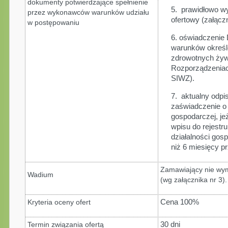
dokumenty potwierdzające spełnienie
5. prawidłowo wy
przez wykonawców warunków udziału
ofertowy (załącz
w postępowaniu
6. oświadczenie 
warunków określ
zdrowotnych żyw
Rozporządzeniach
SIWZ).
7. aktualny odpi
zaświadczenie o 
gospodarczej, je
wpisu do rejestru
działalności gos
niż 6 miesięcy p
Zamawiający nie wy
Wadium
(wg załącznika nr 3).
Kryteria oceny ofert
Cena 100%
Termin związania ofertą
30 dni