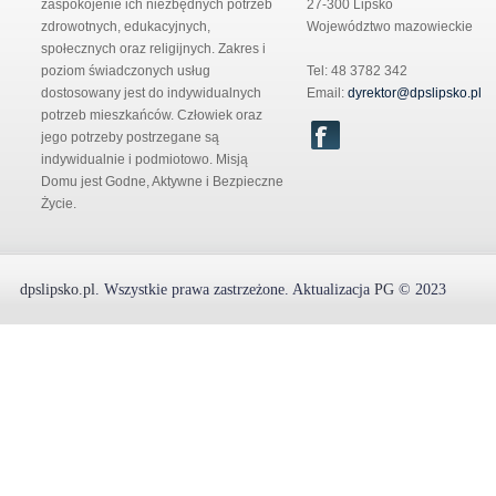
zaspokojenie ich niezbędnych potrzeb
27-300 Lipsko
zdrowotnych, edukacyjnych,
Województwo mazowieckie
społecznych oraz religijnych. Zakres i
poziom świadczonych usług
Tel: 48 3782 342
dostosowany jest do indywidualnych
Email:
dyrektor@dpslipsko.pl
potrzeb mieszkańców. Człowiek oraz
jego potrzeby postrzegane są
indywidualnie i podmiotowo. Misją
Domu jest Godne, Aktywne i Bezpieczne
Życie.
dpslipsko.pl
.
Wszystkie prawa zastrzeżone.
Aktualizacja
PG
© 2023