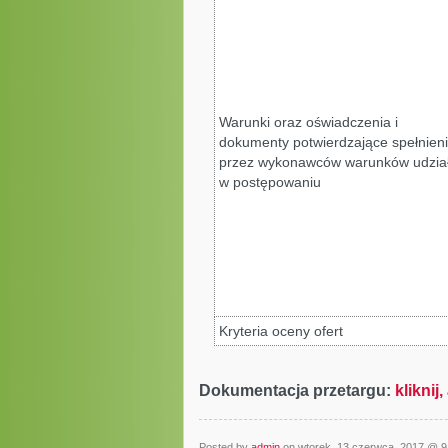
Warunki oraz oświadczenia i
dokumenty potwierdzające spełnien
przez wykonawców warunków udzia
w postępowaniu
Kryteria oceny ofert
Dokumentacja przetargu:
kliknij
Posted by
admin
on wtorek, 13 czerwca, 2017 @ 