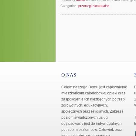
Categories:
przetargi-nieaktualne
O NAS
Celem naszego Domu jest zapewnienie
mieszkańcom całodobowej opieki oraz
u
zaspokojenie ich niezbędnych potrzeb
2
zdrowotnych, edukacyjnych,
społecznych oraz religijnych. Zakres i
poziom świadczonych usług
T
dostosowany jest do indywidualnych
E
potrzeb mieszkańców. Człowiek oraz
jego potrzeby postrzegane są