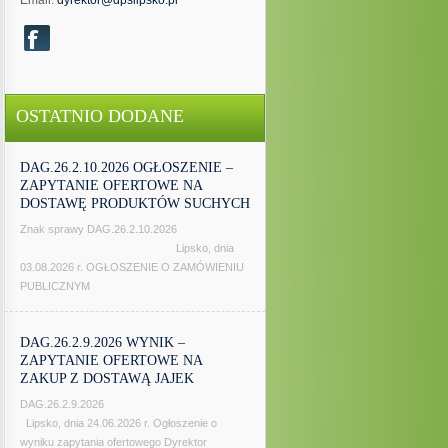
Email:
dyrektor@dpslipsko.pl
OSTATNIO DODANE
DAG.26.2.10.2026 OGŁOSZENIE –
ZAPYTANIE OFERTOWE NA
DOSTAWĘ PRODUKTÓW SUCHYCH
Znak sprawy DAG.26.2.10.2026
Lipsko, dnia
03.08.2026 r. OGŁOSZENIE O ZAMÓWIENIU
PUBLICZNYM
DAG.26.2.9.2026 WYNIK –
ZAPYTANIE OFERTOWE NA
ZAKUP Z DOSTAWĄ JAJEK
DAG.26.2.9.2026
Lipsko, dnia 24.06.2026 r. Ogłoszenie o
wyniku zapytania ofertowego Dyrektor