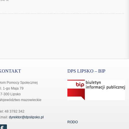
KONTAKT
DPS LIPSKO – BIP
Dom Pomocy Społecznej
l. 1-go Maja 79
7-300 Lipsko
Województwo mazowieckie
el: 48 3782 342
mail:
dyrektor@dpslipsko.pl
RODO