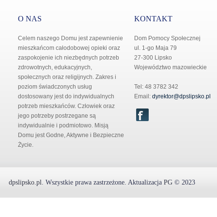
O NAS
KONTAKT
Celem naszego Domu jest zapewnienie
Dom Pomocy Społecznej
mieszkańcom całodobowej opieki oraz
ul. 1-go Maja 79
zaspokojenie ich niezbędnych potrzeb
27-300 Lipsko
zdrowotnych, edukacyjnych,
Województwo mazowieckie
społecznych oraz religijnych. Zakres i
poziom świadczonych usług
Tel: 48 3782 342
dostosowany jest do indywidualnych
Email:
dyrektor@dpslipsko.pl
potrzeb mieszkańców. Człowiek oraz
jego potrzeby postrzegane są
indywidualnie i podmiotowo. Misją
Domu jest Godne, Aktywne i Bezpieczne
Życie.
dpslipsko.pl
.
Wszystkie prawa zastrzeżone.
Aktualizacja
PG
© 2023