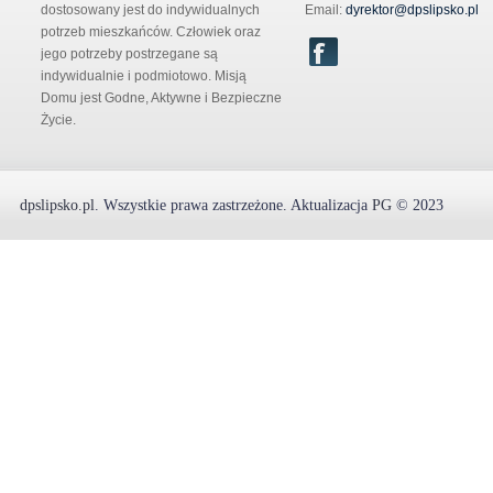
dostosowany jest do indywidualnych
Email:
dyrektor@dpslipsko.pl
potrzeb mieszkańców. Człowiek oraz
jego potrzeby postrzegane są
indywidualnie i podmiotowo. Misją
Domu jest Godne, Aktywne i Bezpieczne
Życie.
dpslipsko.pl
.
Wszystkie prawa zastrzeżone.
Aktualizacja
PG
© 2023