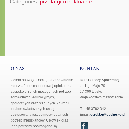
Categories:
przetargi-nieaktualne
O NAS
KONTAKT
Celem naszego Domu jest zapewnienie
Dom Pomocy Społecznej
mieszkańcom całodobowej opieki oraz
ul. 1-go Maja 79
zaspokojenie ich niezbędnych potrzeb
27-300 Lipsko
zdrowotnych, edukacyjnych,
Województwo mazowieckie
społecznych oraz religijnych. Zakres i
poziom świadczonych usług
Tel: 48 3782 342
dostosowany jest do indywidualnych
Email:
dyrektor@dpslipsko.pl
potrzeb mieszkańców. Człowiek oraz
jego potrzeby postrzegane są