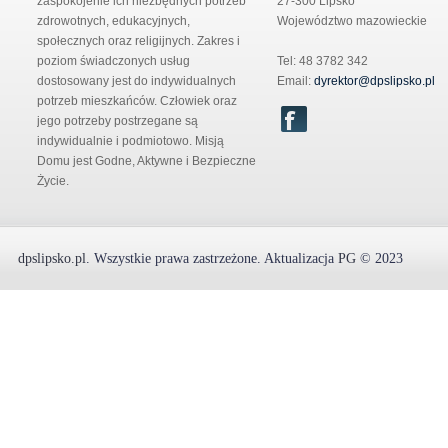
zaspokojenie ich niezbędnych potrzeb
27-300 Lipsko
zdrowotnych, edukacyjnych,
Województwo mazowieckie
społecznych oraz religijnych. Zakres i
poziom świadczonych usług
Tel: 48 3782 342
dostosowany jest do indywidualnych
Email:
dyrektor@dpslipsko.pl
potrzeb mieszkańców. Człowiek oraz
jego potrzeby postrzegane są
indywidualnie i podmiotowo. Misją
Domu jest Godne, Aktywne i Bezpieczne
Życie.
dpslipsko.pl
.
Wszystkie prawa zastrzeżone.
Aktualizacja
PG
© 2023