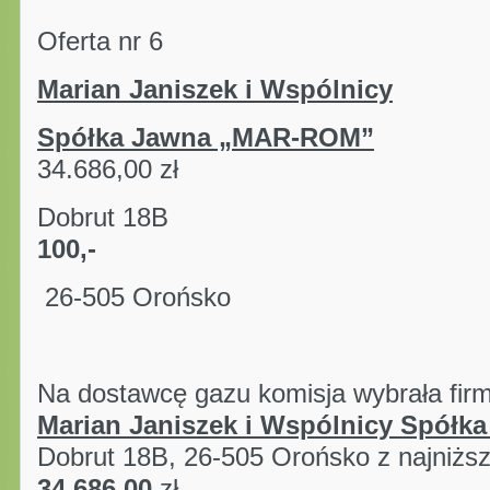
Oferta nr 6
Marian Janiszek i Wspólnicy
Spółka Jawna „MAR-ROM”
kwot
34.686,00 zł
Dobrut 18B p
100,-
26-505 O
Na dostawcę gazu komisja wybrała fir
Marian Janiszek i Wspólnicy Spół
Dobrut 18B, 26-505 Orońsko z najniżs
34.686,00
zł.