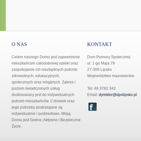
O NAS
KONTAKT
Celem naszego Domu jest zapewnienie
Dom Pomocy Społecznej
mieszkańcom całodobowej opieki oraz
ul. 1-go Maja 79
zaspokojenie ich niezbędnych potrzeb
27-300 Lipsko
zdrowotnych, edukacyjnych,
Województwo mazowieckie
społecznych oraz religijnych. Zakres i
poziom świadczonych usług
Tel: 48 3782 342
dostosowany jest do indywidualnych
Email:
dyrektor@dpslipsko.pl
potrzeb mieszkańców. Człowiek oraz
jego potrzeby postrzegane są
indywidualnie i podmiotowo. Misją
Domu jest Godne, Aktywne i Bezpieczne
Życie.