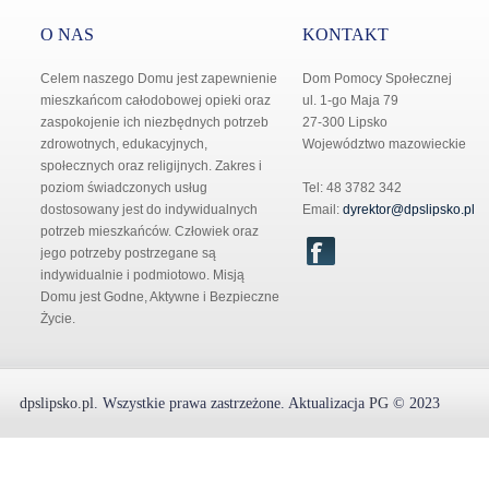
O NAS
KONTAKT
Celem naszego Domu jest zapewnienie
Dom Pomocy Społecznej
mieszkańcom całodobowej opieki oraz
ul. 1-go Maja 79
zaspokojenie ich niezbędnych potrzeb
27-300 Lipsko
zdrowotnych, edukacyjnych,
Województwo mazowieckie
społecznych oraz religijnych. Zakres i
poziom świadczonych usług
Tel: 48 3782 342
dostosowany jest do indywidualnych
Email:
dyrektor@dpslipsko.pl
potrzeb mieszkańców. Człowiek oraz
jego potrzeby postrzegane są
indywidualnie i podmiotowo. Misją
Domu jest Godne, Aktywne i Bezpieczne
Życie.
dpslipsko.pl
.
Wszystkie prawa zastrzeżone.
Aktualizacja
PG
© 2023