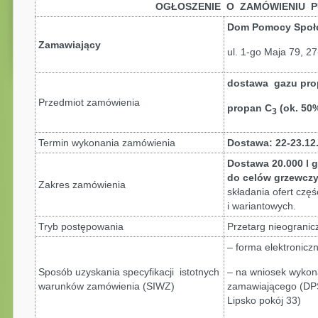
OGŁOSZENIE O ZAMÓWIENIU P
Dom Pomocy Społe
Zamawiający
ul. 1-go Maja 79, 2
dostawa gazu pro
Przedmiot zamówienia
propan C
(ok. 50%
3
Termin wykonania zamówienia
Dostawa: 22-23.12.
Dostawa 20.000 l 
do celów grzewcz
Zakres zamówienia
składania ofert czę
i wariantowych.
Tryb postępowania
Przetarg nieogranicz
– forma elektronicz
Sposób uzyskania specyfikacji istotnych
– na wniosek wykon
warunków zamówienia (SIWZ)
zamawiającego (DPS
Lipsko pokój 33)