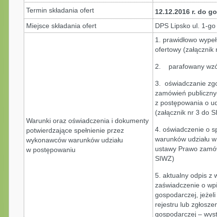
Termin składania ofert
12.12.2016 r. do go
Miejsce składania ofert
DPS Lipsko ul. 1-go
1. prawidłowo wypeł
ofertowy (załącznik
2. parafowany wzór
3. oświadczanie zgo
zamówień publiczny
z postępowania o u
(załącznik nr 3 do 
Warunki oraz oświadczenia i dokumenty
4. oświadczenie o 
potwierdzające spełnienie przez
warunków udziału w 
wykonawców warunków udziału
ustawy Prawo zamówi
w postępowaniu
SIWZ)
5. aktualny odpis z 
zaświadczenie o wpis
gospodarczej, jeżel
rejestru lub zgłosze
gospodarczej – wyst