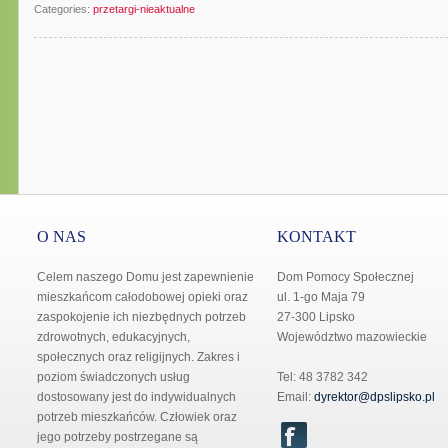
Categories:
przetargi-nieaktualne
O NAS
KONTAKT
Celem naszego Domu jest zapewnienie
Dom Pomocy Społecznej
mieszkańcom całodobowej opieki oraz
ul. 1-go Maja 79
zaspokojenie ich niezbędnych potrzeb
27-300 Lipsko
zdrowotnych, edukacyjnych,
Województwo mazowieckie
społecznych oraz religijnych. Zakres i
poziom świadczonych usług
Tel: 48 3782 342
dostosowany jest do indywidualnych
Email:
dyrektor@dpslipsko.pl
potrzeb mieszkańców. Człowiek oraz
jego potrzeby postrzegane są