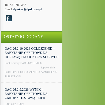
Tel: 48 3782 342
Email:
dyrektor@dpslipsko.pl
OSTATNIO DODANE
DAG.26.2.10.2026 OGŁOSZENIE –
ZAPYTANIE OFERTOWE NA
DOSTAWĘ PRODUKTÓW SUCHYCH
Znak sprawy DAG.26.2.10.2026
Lipsko, dnia
03.08.2026 r. OGŁOSZENIE O ZAMÓWIENIU
PUBLICZNYM
DAG.26.2.9.2026 WYNIK –
ZAPYTANIE OFERTOWE NA
ZAKUP Z DOSTAWĄ JAJEK
DAG.26.2.9.2026