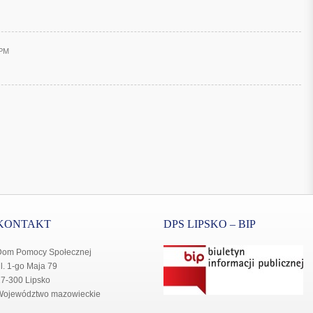
0PM
KONTAKT
DPS LIPSKO – BIP
Dom Pomocy Społecznej
l. 1-go Maja 79
7-300 Lipsko
Województwo mazowieckie