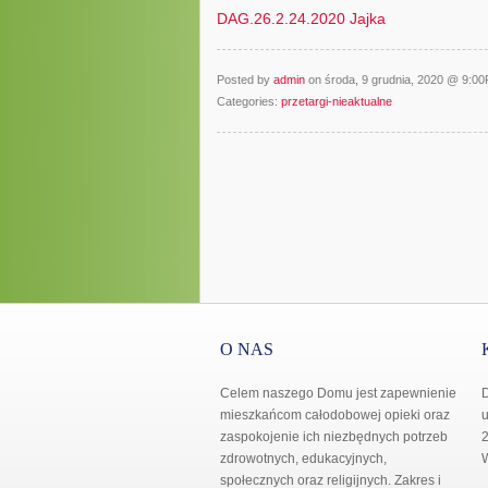
DAG.26.2.24.2020 Jajka
Posted by
admin
on środa, 9 grudnia, 2020 @ 9:0
Categories:
przetargi-nieaktualne
O NAS
Celem naszego Domu jest zapewnienie
mieszkańcom całodobowej opieki oraz
u
zaspokojenie ich niezbędnych potrzeb
2
zdrowotnych, edukacyjnych,
społecznych oraz religijnych. Zakres i