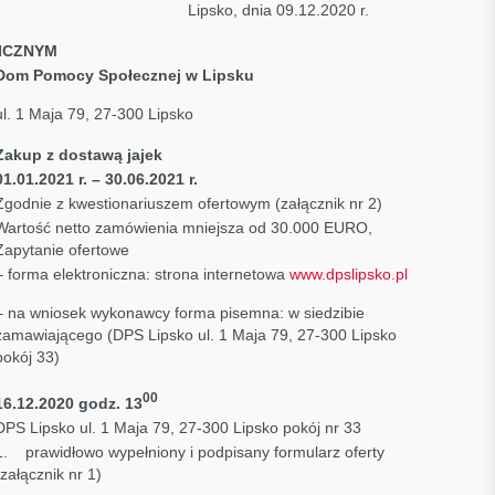
4.2020 Lipsko, dnia 09.12.2020 r.
ICZNYM
Dom Pomocy Społecznej w Lipsku
ul. 1 Maja 79, 27-300 Lipsko
Zakup z dostawą jajek
01.01.2021 r. – 30.06.2021 r.
Zgodnie z kwestionariuszem ofertowym (załącznik nr 2)
Wartość netto zamówienia mniejsza od 30.000 EURO,
Zapytanie ofertowe
– forma elektroniczna: strona internetowa
www.dpslipsko.pl
– na wniosek wykonawcy forma pisemna: w siedzibie
zamawiającego (DPS Lipsko ul. 1 Maja 79, 27-300 Lipsko
pokój 33)
00
16.12.2020 godz. 13
DPS Lipsko ul. 1 Maja 79, 27-300 Lipsko pokój nr 33
1. prawidłowo wypełniony i podpisany formularz oferty
(załącznik nr 1)