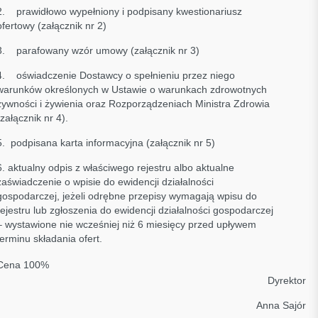
2. prawidłowo wypełniony i podpisany kwestionariusz
ofertowy (załącznik nr 2)
3. parafowany wzór umowy (załącznik nr 3)
4. oświadczenie Dostawcy o spełnieniu przez niego
warunków określonych w Ustawie o warunkach zdrowotnych
żywności i żywienia oraz Rozporządzeniach Ministra Zdrowia
(załącznik nr 4).
5. podpisana karta informacyjna (załącznik nr 5)
6. aktualny odpis z właściwego rejestru albo aktualne
zaświadczenie o wpisie do ewidencji działalności
gospodarczej, jeżeli odrębne przepisy wymagają wpisu do
rejestru lub zgłoszenia do ewidencji działalności gospodarczej
– wystawione nie wcześniej niż 6 miesięcy przed upływem
terminu składania ofert.
Cena 100%
yrektor
nna Sajór