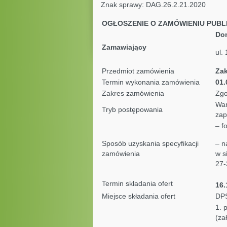
Znak sprawy: DAG.26.2.2
OGŁOSZENIE O ZAMÓWIENIU PUBL
Dom
Zamawiający
ul.
Przedmiot zamówienia
Zak
Termin wykonania zamówienia
01.
Zakres zamówienia
Zgo
War
Tryb postępowania
zap
– f
Sposób uzyskania specyfikacji
– n
zamówienia
w s
27-
Termin składania ofert
16.
Miejsce składania ofert
DPS
1. 
(za