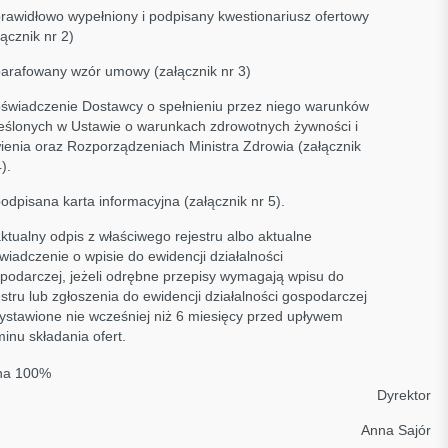
prawidłowo wypełniony i podpisany kwestionariusz ofertowy
łącznik nr 2)
parafowany wzór umowy (załącznik nr 3)
oświadczenie Dostawcy o spełnieniu przez niego warunków
eślonych w Ustawie o warunkach zdrowotnych żywności i
ienia oraz Rozporządzeniach Ministra Zdrowia (załącznik
).
podpisana karta informacyjna (załącznik nr 5).
aktualny odpis z właściwego rejestru albo aktualne
wiadczenie o wpisie do ewidencji działalności
podarczej, jeżeli odrębne przepisy wymagają wpisu do
estru lub zgłoszenia do ewidencji działalności gospodarczej
ystawione nie wcześniej niż 6 miesięcy przed upływem
minu składania ofert.
na 100%
Dyrektor
Anna Sajór