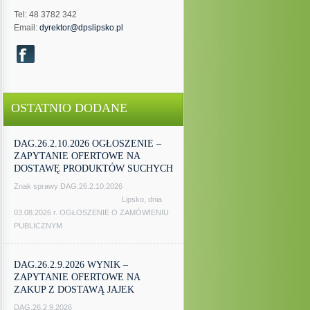
Tel: 48 3782 342
Email:
dyrektor@dpslipsko.pl
OSTATNIO DODANE
DAG.26.2.10.2026 OGŁOSZENIE –
ZAPYTANIE OFERTOWE NA
DOSTAWĘ PRODUKTÓW SUCHYCH
Znak sprawy DAG.26.2.10.2026
Lipsko, dnia
03.08.2026 r. OGŁOSZENIE O ZAMÓWIENIU
PUBLICZNYM
DAG.26.2.9.2026 WYNIK –
ZAPYTANIE OFERTOWE NA
ZAKUP Z DOSTAWĄ JAJEK
DAG.26.2.9.2026