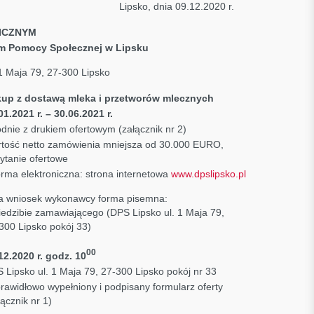
1.2020 Lipsko, dnia 09.12.2020 r.
ICZNYM
 Pomocy Społecznej w Lipsku
 1 Maja 79, 27-300 Lipsko
up z dostawą mleka i przetworów mlecznych
01.2021 r. – 30.06.2021 r.
dnie z drukiem ofertowym (załącznik nr 2)
tość netto zamówienia mniejsza od 30.000 EURO,
ytanie ofertowe
orma elektroniczna: strona internetowa
www.dpslipsko.pl
a wniosek wykonawcy forma pisemna:
iedzibie zamawiającego (DPS Lipsko ul. 1 Maja 79,
300 Lipsko pokój 33)
00
12.2020 r. godz. 10
 Lipsko ul. 1 Maja 79, 27-300 Lipsko pokój nr 33
prawidłowo wypełniony i podpisany formularz oferty
łącznik nr 1)