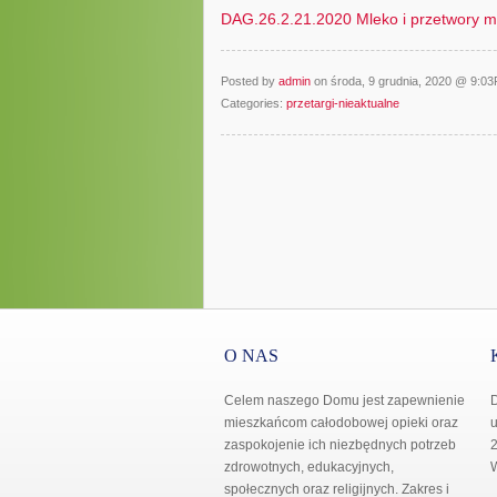
DAG.26.2.21.2020 Mleko i przetwory m
Posted by
admin
on środa, 9 grudnia, 2020 @ 9:0
Categories:
przetargi-nieaktualne
O NAS
Celem naszego Domu jest zapewnienie
mieszkańcom całodobowej opieki oraz
u
zaspokojenie ich niezbędnych potrzeb
2
zdrowotnych, edukacyjnych,
społecznych oraz religijnych. Zakres i