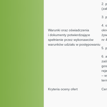
2. 
(za
3. 
4. 
Warunki oraz oświadczenia
okr
i dokumenty potwierdzające
żyw
spełnienie przez wykonawców
nr 4
warunków udziału w postępowaniu
5. 
6. 
zaś
gos
rej
– w
ter
Kryteria oceny ofert
Ce