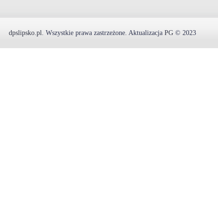
dpslipsko.pl
.
Wszystkie prawa zastrzeżone.
Aktualizacja
PG
© 2023