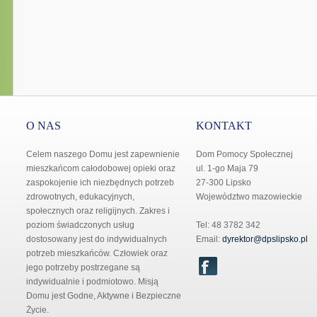
O NAS
KONTAKT
Celem naszego Domu jest zapewnienie
Dom Pomocy Społecznej
mieszkańcom całodobowej opieki oraz
ul. 1-go Maja 79
zaspokojenie ich niezbędnych potrzeb
27-300 Lipsko
zdrowotnych, edukacyjnych,
Województwo mazowieckie
społecznych oraz religijnych. Zakres i
poziom świadczonych usług
Tel: 48 3782 342
dostosowany jest do indywidualnych
Email:
dyrektor@dpslipsko.pl
potrzeb mieszkańców. Człowiek oraz
jego potrzeby postrzegane są
indywidualnie i podmiotowo. Misją
Domu jest Godne, Aktywne i Bezpieczne
Życie.