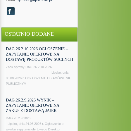
Email:
dyrektor@dpslipsko.pl
OSTATNIO DODANE
DAG.26.2.10.2026 OGŁOSZENIE –
ZAPYTANIE OFERTOWE NA
DOSTAWĘ PRODUKTÓW SUCHYCH
Znak sprawy DAG.26.2.10.2026
Lipsko, dnia
03.08.2026 r. OGŁOSZENIE O ZAMÓWIENIU
PUBLICZNYM
DAG.26.2.9.2026 WYNIK –
ZAPYTANIE OFERTOWE NA
ZAKUP Z DOSTAWĄ JAJEK
DAG.26.2.9.2026
Lipsko, dnia 24.06.2026 r. Ogłoszenie o
wyniku zapytania ofertowego Dyrektor