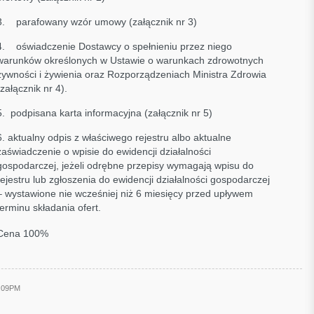
3. parafowany wzór umowy (załącznik nr 3)
4. oświadczenie Dostawcy o spełnieniu przez niego
warunków określonych w Ustawie o warunkach zdrowotnych
żywności i żywienia oraz Rozporządzeniach Ministra Zdrowia
(załącznik nr 4).
5. podpisana karta informacyjna (załącznik nr 5)
6. aktualny odpis z właściwego rejestru albo aktualne
zaświadczenie o wpisie do ewidencji działalności
gospodarczej, jeżeli odrębne przepisy wymagają wpisu do
rejestru lub zgłoszenia do ewidencji działalności gospodarczej
– wystawione nie wcześniej niż 6 miesięcy przed upływem
terminu składania ofert.
Cena 100%
8:09PM