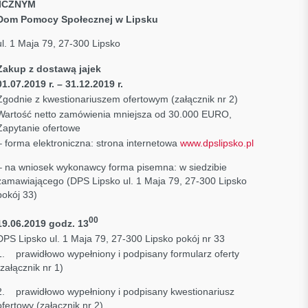
ICZNYM
Dom Pomocy Społecznej w Lipsku
ul. 1 Maja 79, 27-300 Lipsko
Zakup z dostawą jajek
01.07.2019 r. – 31.12.2019 r.
Zgodnie z kwestionariuszem ofertowym (załącznik nr 2)
Wartość netto zamówienia mniejsza od 30.000 EURO,
Zapytanie ofertowe
– forma elektroniczna: strona internetowa
www.dpslipsko.pl
– na wniosek wykonawcy forma pisemna: w siedzibie
zamawiającego (DPS Lipsko ul. 1 Maja 79, 27-300 Lipsko
pokój 33)
00
19.06.2019 godz. 13
DPS Lipsko ul. 1 Maja 79, 27-300 Lipsko pokój nr 33
1. prawidłowo wypełniony i podpisany formularz oferty
(załącznik nr 1)
2. prawidłowo wypełniony i podpisany kwestionariusz
ofertowy (załącznik nr 2)