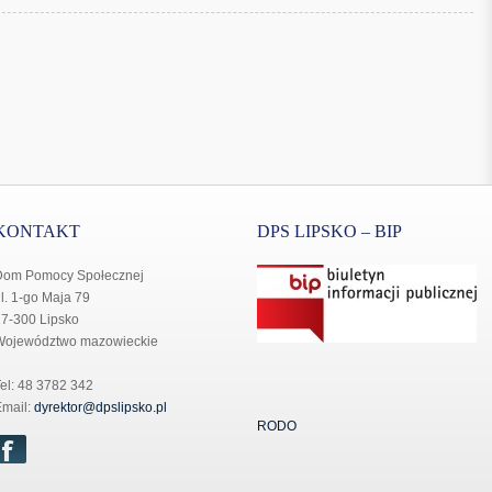
KONTAKT
DPS LIPSKO – BIP
Dom Pomocy Społecznej
l. 1-go Maja 79
7-300 Lipsko
Województwo mazowieckie
el: 48 3782 342
mail:
dyrektor@dpslipsko.pl
RODO