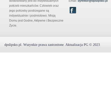
dostosowany jest do indywidualnych
Email:
dyrektor@dpslipsko.pl
potrzeb mieszkańców. Człowiek oraz
jego potrzeby postrzegane są
indywidualnie i podmiotowo. Misją
Domu jest Godne, Aktywne i Bezpieczne
Życie.
dpslipsko.pl
.
Wszystkie prawa zastrzeżone.
Aktualizacja
PG
© 2023