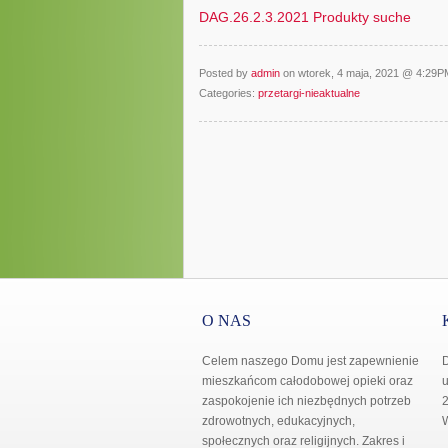
DAG.26.2.3.2021 Produkty suche
Posted by
admin
on wtorek, 4 maja, 2021 @ 4:29P
Categories:
przetargi-nieaktualne
O NAS
Celem naszego Domu jest zapewnienie
mieszkańcom całodobowej opieki oraz
u
zaspokojenie ich niezbędnych potrzeb
2
zdrowotnych, edukacyjnych,
społecznych oraz religijnych. Zakres i