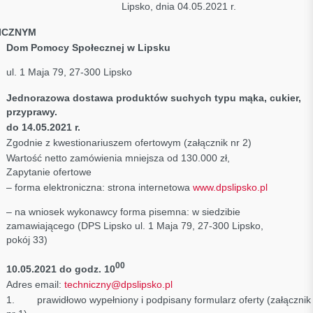
.2021 Lipsko, dnia 04.05.2021 r.
ICZNYM
Dom Pomocy Społecznej w Lipsku
ul. 1 Maja 79, 27-300 Lipsko
Jednorazowa dostawa produktów suchych typu mąka, cukier,
przyprawy
.
do 14.05.2021 r.
Zgodnie z kwestionariuszem ofertowym (załącznik nr 2)
Wartość netto zamówienia mniejsza od 130.000 zł,
Zapytanie ofertowe
– forma elektroniczna: strona internetowa
www.dpslipsko.pl
– na wniosek wykonawcy forma pisemna: w siedzibie
zamawiającego (DPS Lipsko ul. 1 Maja 79, 27-300 Lipsko,
pokój 33)
00
10.05.2021 do godz. 10
Adres email:
techniczny@dpslipsko.pl
1. prawidłowo wypełniony i podpisany formularz oferty (załącznik