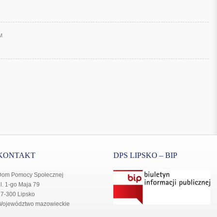
M
KONTAKT
DPS LIPSKO – BIP
Dom Pomocy Społecznej
l. 1-go Maja 79
7-300 Lipsko
Województwo mazowieckie