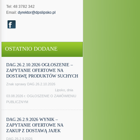
Tel: 48 3782 342
Email:
dyrektor@dpslipsko.pl
OSTATNIO DODANE
DAG.26.2.10.2026 OGŁOSZENIE –
ZAPYTANIE OFERTOWE NA
DOSTAWĘ PRODUKTÓW SUCHYCH
Znak sprawy DAG.26.2.10.2026
Lipsko, dnia
03.08.2026 r. OGŁOSZENIE O ZAMÓWIENIU
PUBLICZNYM
DAG.26.2.9.2026 WYNIK –
ZAPYTANIE OFERTOWE NA
ZAKUP Z DOSTAWĄ JAJEK
DAG.26.2.9.2026