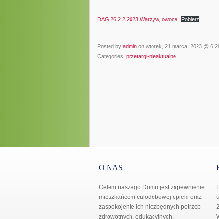
DAG.26.2.2.2023 Warzyw, owoce
Pobierz
Posted by
admin
on wtorek, 21 marca, 2023 @ 6:
Categories:
przetargi-nieaktualne
O NAS
Celem naszego Domu jest zapewnienie
mieszkańcom całodobowej opieki oraz
u
zaspokojenie ich niezbędnych potrzeb
2
zdrowotnych, edukacyjnych,