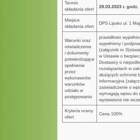
Termin
28.03.2023
r. godz.
składania ofert
Miejsce
DPS Lipsko ul. 1 Ma
składania ofert
prawidłowo wypełnion
Warunki oraz
wypełniony i podpis
oświadczenia
(załącznik nr 3)ośw
i dokumenty
w Ustawie o bezpiecz
potwierdzające
Dostawcy o niepodle
spełnienie
rozwiązaniach w zakr
przez
służących ochronie 
wykonawców
informacyjna (załącz
warunków
zaświadczenie o wpis
udziału w
wymagają wpisu do re
postępowaniu
wystawione nie wcześ
Kryteria oceny
Cena 100%
ofert