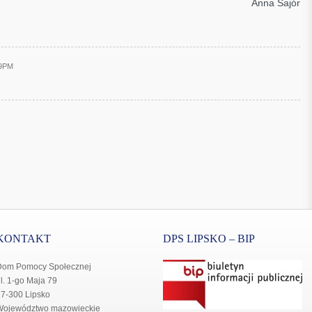
Anna Sajór
29PM
KONTAKT
DPS LIPSKO – BIP
Dom Pomocy Społecznej
l. 1-go Maja 79
7-300 Lipsko
Województwo mazowieckie