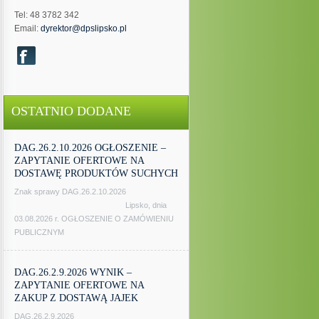
Tel: 48 3782 342
Email:
dyrektor@dpslipsko.pl
OSTATNIO DODANE
DAG.26.2.10.2026 OGŁOSZENIE –
ZAPYTANIE OFERTOWE NA
DOSTAWĘ PRODUKTÓW SUCHYCH
Znak sprawy DAG.26.2.10.2026
Lipsko, dnia
03.08.2026 r. OGŁOSZENIE O ZAMÓWIENIU
PUBLICZNYM
DAG.26.2.9.2026 WYNIK –
ZAPYTANIE OFERTOWE NA
ZAKUP Z DOSTAWĄ JAJEK
DAG.26.2.9.2026