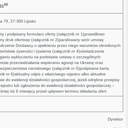
00
 11
ja 79, 27-300 Lipsko
y i podpisany formularz oferty (załącznik nr 1)prawidłowo
any druk ofertowy (załącznik nr 2)parafowany wzór umowy
iadczenie Dostawcy o spełnieniu przez niego warunków określonych
eństwie żywności i żywienia (załącznik nr 4)oświadczenie
ganiu wykluczeniu na podstawie ustawy o szczególnych
esie przeciwdziałania wspieraniu agresji na Ukrainę oraz
bezpieczeństwa narodowego (załącznik nr 5)podpisana karta
nik nr 6)aktualny odpis z właściwego rejestru albo aktualne
ie do ewidencji działalności gospodarczej, jeżeli odrębne przepisy
jestru lub zgłoszenia do ewidencji działalności gospodarczej –
niej niż 6 miesięcy przed upływem terminu składania ofert.
Dyrektor