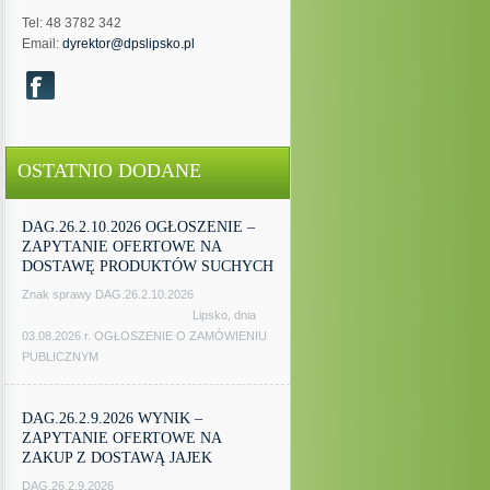
Tel: 48 3782 342
Email:
dyrektor@dpslipsko.pl
OSTATNIO DODANE
DAG.26.2.10.2026 OGŁOSZENIE –
ZAPYTANIE OFERTOWE NA
DOSTAWĘ PRODUKTÓW SUCHYCH
Znak sprawy DAG.26.2.10.2026
Lipsko, dnia
03.08.2026 r. OGŁOSZENIE O ZAMÓWIENIU
PUBLICZNYM
DAG.26.2.9.2026 WYNIK –
ZAPYTANIE OFERTOWE NA
ZAKUP Z DOSTAWĄ JAJEK
DAG.26.2.9.2026