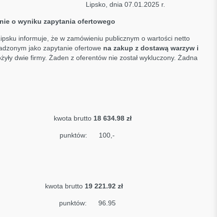
ipsko, dnia 07.01.2025 r.
nie o wyniku zapytania ofertowego
psku informuje, że w zamówieniu publicznym o wartości netto
wadzonym jako zapytanie ofertowe
na
zakup z dostawą warzyw i
ożyły dwie firmy. Żaden z oferentów nie został wykluczony. Żadna
z Depta
kwota brutto
18 634.98 zł
punktów: 100,-
-OPIELA
kwota brutto
19 221.92 zł
punktów: 96.95