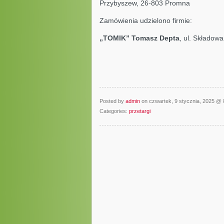
Przybyszew, 26-803 Promna
Zamówienia udzielono firmie:
„TOMIK” Tomasz Depta
, ul. Składowa
Posted by
admin
on czwartek, 9 stycznia, 2025 @
Categories:
przetargi