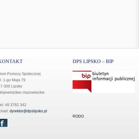
KONTAKT
DPS LIPSKO – BIP
Dom Pomocy Społecznej
l. 1-go Maja 79
7-300 Lipsko
Województwo mazowieckie
el: 48 3782 342
mail:
dyrektor@dpslipsko.pl
RODO