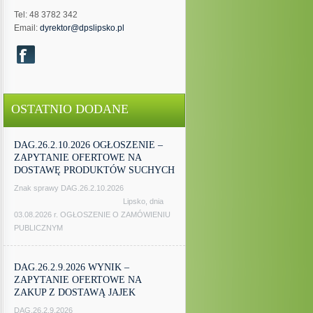
Tel: 48 3782 342
Email:
dyrektor@dpslipsko.pl
OSTATNIO DODANE
DAG.26.2.10.2026 OGŁOSZENIE –
ZAPYTANIE OFERTOWE NA
DOSTAWĘ PRODUKTÓW SUCHYCH
Znak sprawy DAG.26.2.10.2026
Lipsko, dnia
03.08.2026 r. OGŁOSZENIE O ZAMÓWIENIU
PUBLICZNYM
DAG.26.2.9.2026 WYNIK –
ZAPYTANIE OFERTOWE NA
ZAKUP Z DOSTAWĄ JAJEK
DAG.26.2.9.2026