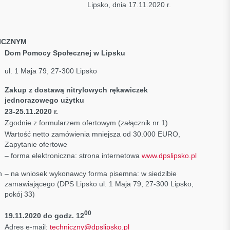
7.2020 Lipsko, dnia 17.11.2020 r.
ICZNYM
Dom Pomocy Społecznej w Lipsku
ul. 1 Maja 79, 27-300 Lipsko
Zakup z dostawą nitrylowych rękawiczek
jednorazowego użytku
23-25.11.2020 r.
Zgodnie z formularzem ofertowym (załącznik nr 1)
Wartość netto zamówienia mniejsza od 30.000 EURO,
Zapytanie ofertowe
– forma elektroniczna: strona internetowa
www.dpslipsko.pl
h
– na wniosek wykonawcy forma pisemna: w siedzibie
zamawiającego (DPS Lipsko ul. 1 Maja 79, 27-300 Lipsko,
pokój 33)
00
19.11.2020 do godz. 12
Adres e-mail:
techniczny@dpslipsko.pl