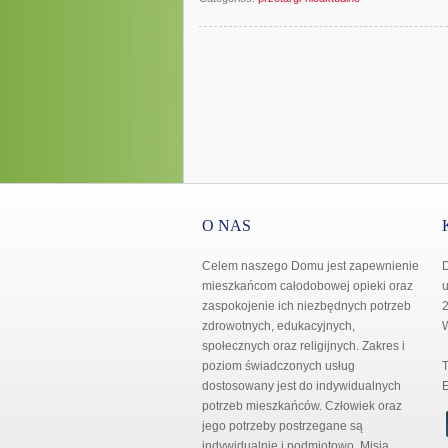
O NAS
Celem naszego Domu jest zapewnienie
mieszkańcom całodobowej opieki oraz
u
zaspokojenie ich niezbędnych potrzeb
2
zdrowotnych, edukacyjnych,
społecznych oraz religijnych. Zakres i
poziom świadczonych usług
T
dostosowany jest do indywidualnych
E
potrzeb mieszkańców. Człowiek oraz
jego potrzeby postrzegane są
indywidualnie i podmiotowo. Misją