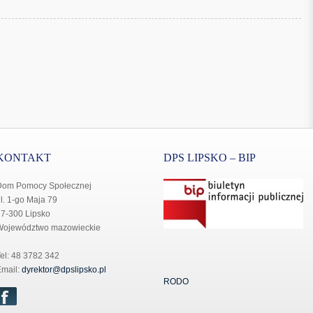
KONTAKT
DPS LIPSKO – BIP
Dom Pomocy Społecznej
l. 1-go Maja 79
7-300 Lipsko
Województwo mazowieckie
el: 48 3782 342
mail:
dyrektor@dpslipsko.pl
RODO