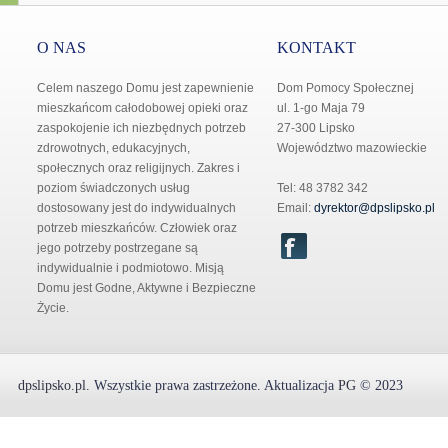
O NAS
KONTAKT
Celem naszego Domu jest zapewnienie
Dom Pomocy Społecznej
mieszkańcom całodobowej opieki oraz
ul. 1-go Maja 79
zaspokojenie ich niezbędnych potrzeb
27-300 Lipsko
zdrowotnych, edukacyjnych,
Województwo mazowieckie
społecznych oraz religijnych. Zakres i
poziom świadczonych usług
Tel: 48 3782 342
dostosowany jest do indywidualnych
Email:
dyrektor@dpslipsko.pl
potrzeb mieszkańców. Człowiek oraz
jego potrzeby postrzegane są
indywidualnie i podmiotowo. Misją
Domu jest Godne, Aktywne i Bezpieczne
Życie.
dpslipsko.pl
.
Wszystkie prawa zastrzeżone.
Aktualizacja
PG
© 2023