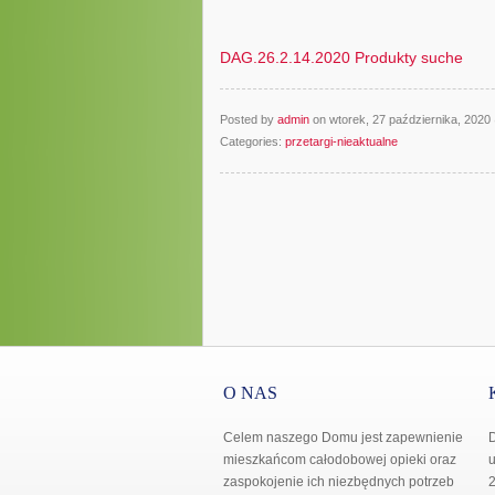
DAG.26.2.14.2020 Produkty suche
Posted by
admin
on wtorek, 27 października, 202
Categories:
przetargi-nieaktualne
O NAS
Celem naszego Domu jest zapewnienie
mieszkańcom całodobowej opieki oraz
u
zaspokojenie ich niezbędnych potrzeb
2