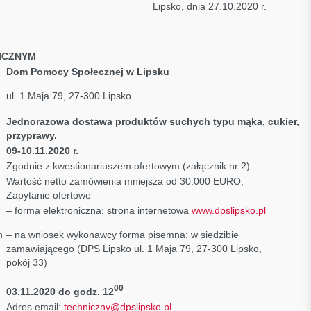
2.14.2020 Lipsko, dnia 27.10.2020 r.
ICZNYM
Dom Pomocy Społecznej w Lipsku
ul. 1 Maja 79, 27-300 Lipsko
Jednorazowa dostawa produktów suchych typu mąka, cukier,
przyprawy
.
09-10.11.2020 r.
Zgodnie z kwestionariuszem ofertowym (załącznik nr 2)
Wartość netto zamówienia mniejsza od 30.000 EURO,
Zapytanie ofertowe
– forma elektroniczna: strona internetowa
www.dpslipsko.pl
h
– na wniosek wykonawcy forma pisemna: w siedzibie
zamawiającego (DPS Lipsko ul. 1 Maja 79, 27-300 Lipsko,
pokój 33)
00
03.11.2020 do godz. 12
Adres email:
techniczny@dpslipsko.pl