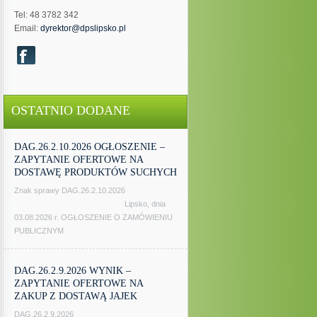
Tel: 48 3782 342
Email:
dyrektor@dpslipsko.pl
OSTATNIO DODANE
DAG.26.2.10.2026 OGŁOSZENIE –
ZAPYTANIE OFERTOWE NA
DOSTAWĘ PRODUKTÓW SUCHYCH
Znak sprawy DAG.26.2.10.2026
Lipsko, dnia
03.08.2026 r. OGŁOSZENIE O ZAMÓWIENIU
PUBLICZNYM
DAG.26.2.9.2026 WYNIK –
ZAPYTANIE OFERTOWE NA
ZAKUP Z DOSTAWĄ JAJEK
DAG.26.2.9.2026