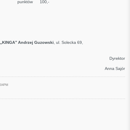
owski
punktów 100,-
a 69
„KINGA” Andrzej Guzowski
, ul. Solecka 69,
Dyrektor
Anna Sajór
4:04PM