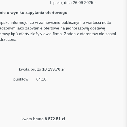
ipsko, dnia 26.09.2025 r.
nie o wyniku zapytania ofertowego
psku informuje, że w zamówieniu publicznym o wartości netto
wadzonym jako zapytanie ofertowe na jednorazową dostawę
awy itp.) oferty złożyły dwie firma. Żaden z oferentów nie został
odrzucona.
OL
kwota brutto
10 193.70 zł
sp.k.
punktów 84.10
emysłowa
kwota brutto
8 572.51 zł