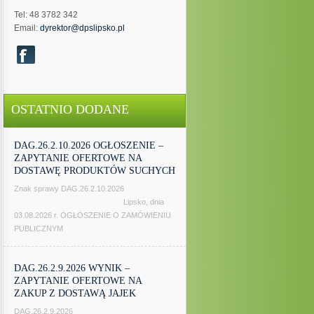
Tel: 48 3782 342
Email:
dyrektor@dpslipsko.pl
OSTATNIO DODANE
DAG.26.2.10.2026 OGŁOSZENIE –
ZAPYTANIE OFERTOWE NA
DOSTAWĘ PRODUKTÓW SUCHYCH
Znak sprawy DAG.26.2.10.2026
Lipsko, dnia
03.08.2026 r. OGŁOSZENIE O ZAMÓWIENIU
PUBLICZNYM
DAG.26.2.9.2026 WYNIK –
ZAPYTANIE OFERTOWE NA
ZAKUP Z DOSTAWĄ JAJEK
DAG.26.2.9.2026