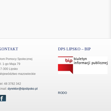
KONTAKT
DPS LIPSKO – BIP
Dom Pomocy Społecznej
l. 1-go Maja 79
7-300 Lipsko
Województwo mazowieckie
el: 48 3782 342
mail:
dyrektor@dpslipsko.pl
RODO