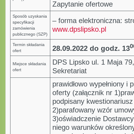
Zapytanie ofertowe
Sposób uzyskania
– forma elektroniczna: st
specyfikacji
www.dpslipsko.pl
zamówienia
publicznego (SZP)
Termin składania
0
28.09.2022 do godz. 13
ofert
DPS Lipsko ul. 1 Maja 79,
Miejsce składania
Sekretariat
ofert
prawidłowo wypełniony i 
oferty (załącznik nr 1)pra
podpisany kwestionariusz 
2)parafowany wzór umowy
3)oświadczenie Dostawcy 
niego warunków określon