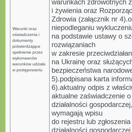
warunkach zdrowotnych 
i żywienia oraz Rozporząd
Zdrowia (załącznik nr 4)
niepodleganiu wykluczeni
Warunki oraz
oświadczenia i
na podstawie ustawy o s
dokumenty
rozwiązaniach
potwierdzające
w zakresie przeciwdziałan
spełnienie przez
wykonawców
na Ukrainę oraz służącyc
warunków udziału
bezpieczeństwa narodowe
w postępowaniu
5).podpisana karta inform
6).aktualny odpis z właści
aktualne zaświadczenie o 
działalności gospodarczej,
wymagają wpisu
do rejestru lub zgłoszenia
działalności gospodarczej