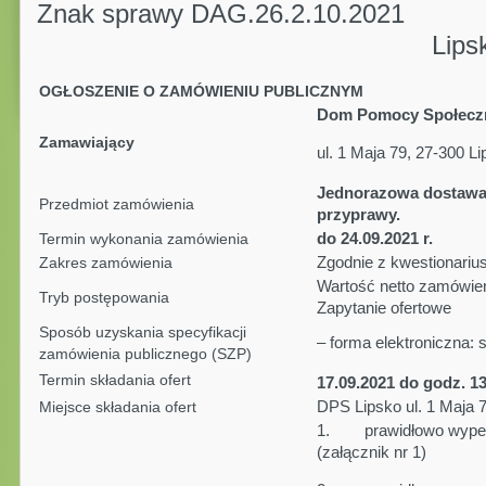
Znak sprawy DAG.26.2.10.2021
Lipsko, dnia 10.
OGŁOSZENIE O ZAMÓWIENIU PUBLICZNYM
Dom Pomocy Społeczn
Zamawiający
ul. 1 Maja 79, 27-300 L
Jednorazowa dostawa 
Przedmiot zamówienia
przyprawy
.
do 24.09.2021 r.
Termin wykonania zamówienia
Zgodnie z kwestionariu
Zakres zamówienia
Wartość netto zamówien
Tryb postępowania
Zapytanie ofertowe
Sposób uzyskania specyfikacji
– forma elektroniczna: 
zamówienia publicznego (SZP)
Termin składania ofert
17.09.2021 do godz. 1
DPS Lipsko ul. 1 Maja 
Miejsce składania ofert
1. prawidłowo wypełni
(załącznik nr 1)