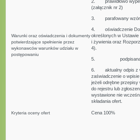
2. prawidłowo wypełni
(załącznik nr 2)
3. parafowany wzór u
4. oświadczenie Dost
określonych w Ustawie
Warunki oraz oświadczenia i dokumenty
i żywienia oraz Rozporz
potwierdzające spełnienie przez
4).
wykonawców warunków udziału w
postępowaniu
5. podpisana karta 
6. aktualny odpis z wł
zaświadczenie o wpisie 
jeżeli odrębne przepis
do rejestru lub zgłoszen
wystawione nie wcześni
składania ofert.
Cena 100%
Kryteria oceny ofert