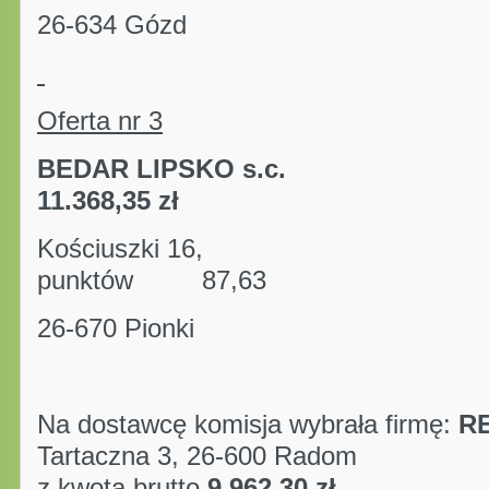
26-634 Gózd
Oferta nr 3
BEDAR LIPSKO s.c.
kwot
11.368,35 zł
Kościuszki
punktów 87,63
26-670 Pionki
Na dostawcę komisja wybrała firmę:
RE
Tartaczna 3, 26-600 Radom
z kwotą brutto
9.962,30 zł
.