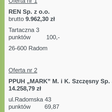
Oferta nr 1
REN Sp. z o.o.
kw
brutto
9.962,30 zł
Tartaczn
punktów 100,-
26-600 Radom
Oferta nr 2
PPUH „MARK” M. i K. Szczęsny Sp. 
14.258,79 zł
ul.Radomsk
punktów 69,87