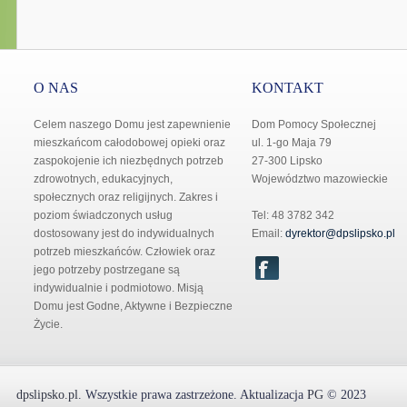
O NAS
KONTAKT
Celem naszego Domu jest zapewnienie
Dom Pomocy Społecznej
mieszkańcom całodobowej opieki oraz
ul. 1-go Maja 79
zaspokojenie ich niezbędnych potrzeb
27-300 Lipsko
zdrowotnych, edukacyjnych,
Województwo mazowieckie
społecznych oraz religijnych. Zakres i
poziom świadczonych usług
Tel: 48 3782 342
dostosowany jest do indywidualnych
Email:
dyrektor@dpslipsko.pl
potrzeb mieszkańców. Człowiek oraz
jego potrzeby postrzegane są
indywidualnie i podmiotowo. Misją
Domu jest Godne, Aktywne i Bezpieczne
Życie.
dpslipsko.pl
.
Wszystkie prawa zastrzeżone.
Aktualizacja
PG
© 2023