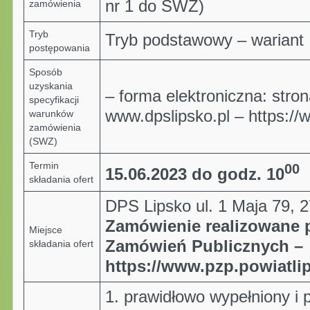
nr 1 do SWZ)
zamówienia
Tryb
Tryb podstawowy – wariant I 
postępowania
Sposób
uzyskania
– forma elektroniczna: stro
specyfikacji
www.dpslipsko.pl – https://
warunków
zamówienia
(SWZ)
Termin
00
15.06.2023 do godz. 10
składania ofert
DPS Lipsko ul. 1 Maja 79, 
Zamówienie realizowane 
Miejsce
Zamówień Publicznych –
składania ofert
https://www.pzp.powiatli
1. prawidłowo wypełniony i 