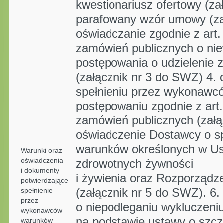
kwestionariusz ofertowy (za
parafowany wzór umowy (za
oświadczanie zgodnie z art
zamówień publicznych o nie
postępowania o udzielenie 
(załącznik nr 3 do SWZ) 4.
spełnieniu przez wykonawc
postępowaniu zgodnie z art
zamówień publicznych (załą
oświadczenie Dostawcy o sp
warunków określonych w Us
Warunki oraz
oświadczenia
zdrowotnych żywności
i dokumenty
i żywienia oraz Rozporządz
potwierdzające
spełnienie
(załącznik nr 5 do SWZ). 6
przez
o niepodleganiu wykluczeni
wykonawców
na podstawie ustawy o szcz
warunków