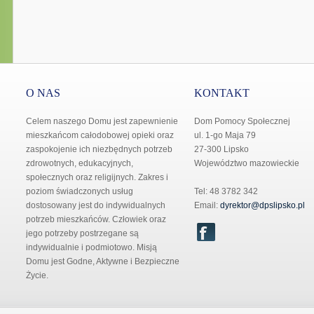
O NAS
KONTAKT
Celem naszego Domu jest zapewnienie
Dom Pomocy Społecznej
mieszkańcom całodobowej opieki oraz
ul. 1-go Maja 79
zaspokojenie ich niezbędnych potrzeb
27-300 Lipsko
zdrowotnych, edukacyjnych,
Województwo mazowieckie
społecznych oraz religijnych. Zakres i
poziom świadczonych usług
Tel: 48 3782 342
dostosowany jest do indywidualnych
Email:
dyrektor@dpslipsko.pl
potrzeb mieszkańców. Człowiek oraz
jego potrzeby postrzegane są
indywidualnie i podmiotowo. Misją
Domu jest Godne, Aktywne i Bezpieczne
Życie.